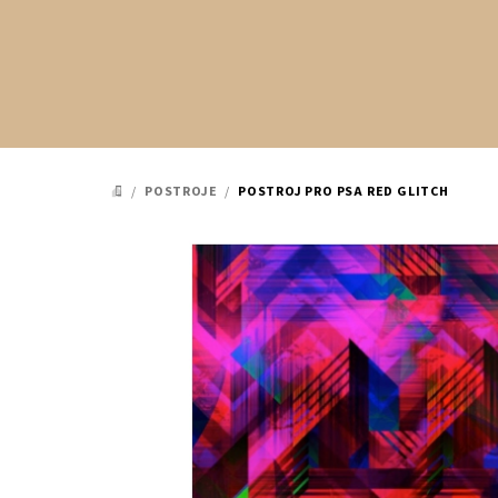
Přejít
na
obsah
/
POSTROJE
/
POSTROJ PRO PSA RED GLITCH
DOMŮ