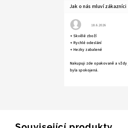
Hodnocení obchodu j
18.6.2026
+ Skvělé zboží
+ Rychlé odeslání
+ Hezky zabalené
Nakupuji zde opakovaně a vždy
byla spokojená.
Související produkty