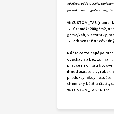
odlišovat od fotografie, vzhledem
produktové fotografie co nejpřes
% CUSTOM_TAB [name=Ma
•
Gramáž: 200g/m2, nep
g/m2/24h, vícevrstvý, p
•
Zdravotně nezávadný 
Péče:
Perte nejlépe ručn
otáčkách a bez ždímání. 
pračce neomlátí kovové
ihned osušte a výrobek 
produkty nikdy nesušte 
chemicky bělit a čistit, su
% CUSTOM_TAB END %