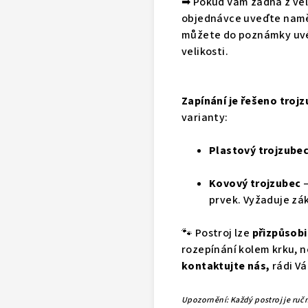
➡
Pokud Vám žádná z veli
objednávce uveďte naměř
můžete do poznámky uvés
velikosti.
Zapínání je řešeno troj
varianty:
Plastový trojzube
Kovový trojzubec
–
prvek. Vyžaduje zá
🐾
Postroj lze
přizpůsobi
rozepínání kolem krku, n
kontaktujte nás
,
rádi Vá
Upozornění: Každý postroj je ručně