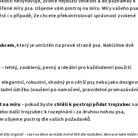
kostí nevyhovuje, zvolte nejbližší velikost a do poznámky k
ené míry psa. Ušijeme vám postroj na míru. Míry vašeho ps
t i v případě, že chcete překontrolovat správnost zvolené
zubcem
, který je umístěn na pravé straně psa. Nabízíme dvě
c
– lehký, zaoblený, pevný a ideální pro každodenní použití.
 elegantní, robustní, vhodný pro větší psy nebo jako designo
kladní údržbu (osušení po namočení, pravidelné promazávání
t na míru
– pokud byste
chtěli k postroji
přidat trojzubec
na
ebo další trojzubec k rozepínání i za druhou nohou psa,
m ušijeme postroj dle vašich požadavků.
 šitý originál – vzor na látce se může mírně lišit dle rozložení. Barva se také může