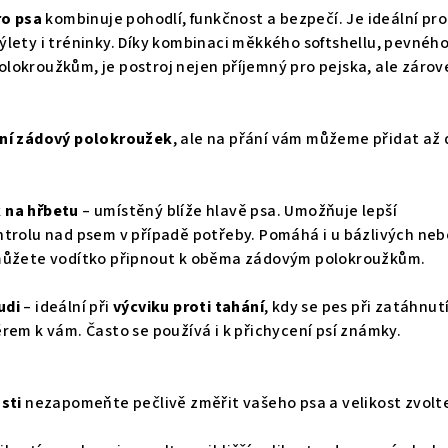
ro psa
kombinuje pohodlí, funkčnost a bezpečí. Je ideální pro
lety i tréninky. Díky kombinaci měkkého softshellu, pevnéh
lokroužkům, je postroj nejen příjemný pro pejska, ale zárov
ní zádový polokroužek
, ale na přání vám můžeme přidat až
 na hřbetu
– umístěný blíže hlavě psa. Umožňuje lepší
ntrolu nad psem v případě potřeby. Pomáhá i u bázlivých neb
 můžete vodítko připnout k oběma zádovým polokroužkům.
udi
– ideální při
výcviku proti tahání
, kdy se pes při zatáhnut
rem k vám. Často se používá i k přichycení psí známky.
sti
nezapomeňte pečlivě změřit vašeho psa a velikost zvolte