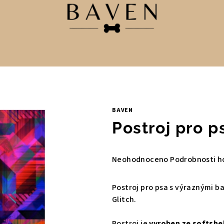
BAVEN
Postroj pro p
Průměrné
Neohodnoceno
Podrobnosti h
hodnocení
produktu
Postroj pro psa
s výraznými b
je
Glitch.
0,0
z
Postroj je
vyroben ze softshe