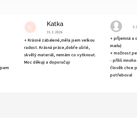
Katka
e 5 z 5 hvězdiček.
Ho
K
5.
Hodnocení obchodu je 5 z 5 hvězdiček.
31.3.2026
+ příjemná a 
+ Krásné zabalené,měla jsem velkou
mailu)
radost. Krásná práce,dobře ušité,
+ možnost pe
skvělý materiál, nemám co vytknout.
- příliš mnoho
Moc děkuji a doporučuji
 jsem
člověk chce po
potřeboval