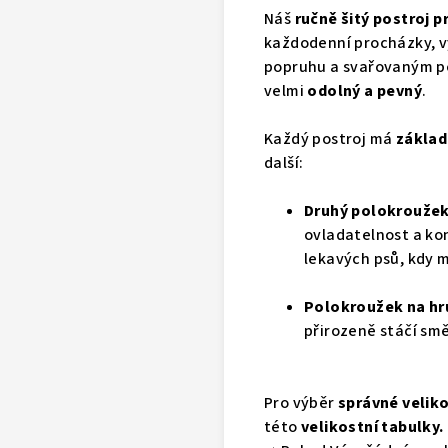
Náš
ručně šitý postroj p
každodenní procházky, vý
popruhu a svařovaným po
velmi
odolný a pevný
.
Každý postroj má
základ
další:
Druhý polokroužek
ovladatelnost a ko
lekavých psů, kdy
Polokroužek na hr
přirozeně stáčí smě
Pro výběr
správné veliko
této
velikostní tabulky
.