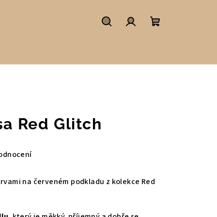
Hledat
Přihlášení
Nákupní
košík
sa Red Glitch
odnocení
arvami na červeném podkladu z kolekce Red
llu
, který je měkký, příjemný a dobře se