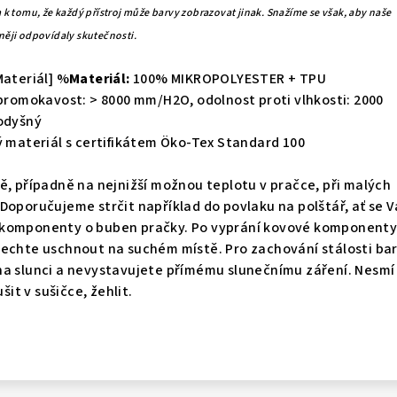
 k tomu, že každý přístroj může barvy zobrazovat jinak. Snažíme se však, aby naše
něji odpovídaly skutečnosti.
teriál] %
Materiál:
100% MIKROPOLYESTER + TPU
romokavost: > 8000 mm/H2O, odolnost proti vlhkosti: 2000
rodyšný
materiál s certifikátem Öko-Tex Standard 100
ě, případně na nejnižší možnou teplotu v pračce, při malých
Doporučujeme strčit například do povlaku na polštář, ať se 
 komponenty o buben pračky. Po vyprání kovové komponent
nechte uschnout na suchém místě. Pro zachování stálosti ba
na slunci a nevystavujete přímému slunečnímu záření. Nesmí
šit v sušičce, žehlit.