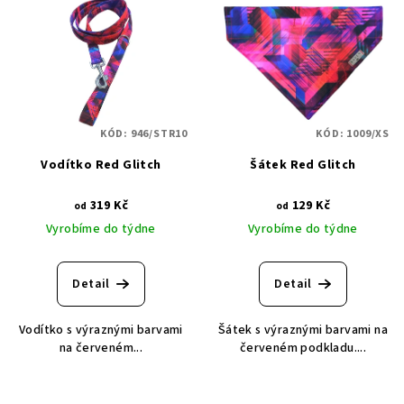
KÓD:
946/STR10
KÓD:
1009/XS
Vodítko Red Glitch
Šátek Red Glitch
319 Kč
129 Kč
od
od
Vyrobíme do týdne
Vyrobíme do týdne
Detail
Detail
Vodítko s výraznými barvami
Šátek s výraznými barvami na
na červeném...
červeném podkladu....