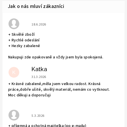
Hodnocení obchodu je 5 z 5 hvězdiček.
18.6.2026
+ Skvělé zboží
+ Rychlé odeslání
+ Hezky zabalené
Nakupuji zde opakovaně a vždy jsem byla spokojená.
Katka
K
Hodnocení obchodu je 5 z 5 hvězdiček.
31.3.2026
+ Krásné zabalené,měla jsem velkou radost. Krásná
práce,dobře ušité, skvělý materiál, nemám co vytknout.
Moc děkuji a doporučuji
Hodnocení obchodu je 5 z 5 hvězdiček.
5.3.2026
+ příjemná a ochotná majitelka (po e-mailu)