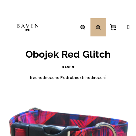
Přejít
na
obsah
Nákupní
Hledat
Přihlášení
Obojek Red Glitch
košík
BAVEN
Průměrné
Neohodnoceno
Podrobnosti hodnocení
hodnocení
produktu
je
0,0
z
5
hvězdiček.