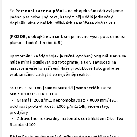
🐾
Personalizace na přání
– na obojek vám rádi vyšijeme
jméno psa nebo jiný text, který z něj udělá jedinečný
doplněk. Více o našich výšivkách se můžete dočíst
ZDE
.
(
POZOR
, u obojků
v šířce 1 cm
je možné vyšít pouze menší
písmo – font č. 1 nebo č. 5.)
Upozornění: Každý obojek je ručně vyrobený originál. Barva se
může mírně odlišovat od fotografie, a to v závislosti na
nastavení vašeho zařízení. Naše produktové fotografie se
však snažíme zachytit co nejvěrněji realitě.
% CUSTOM_TAB [name=Materiál] %
Materiál:
100%
MIKROPOLYESTER + TPU
•
Gramáž: 200g/m2, nepromokavost: > 8000 mm/H2O,
odolnost proti vlhkosti: 2000 g/m2/24h, vícevrstvý,
prodyšný
•
Zdravotně nezávadný materiál s certifikátem Öko-Tex
Standard 100