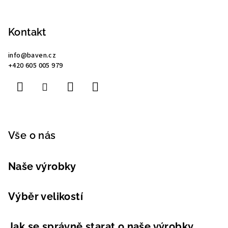
Z
á
p
Kontakt
a
info
@
baven.cz
t
+420 605 005 979
í
Vše o nás
Naše výrobky
Výběr velikostí
Jak se správně starat o naše výrobky