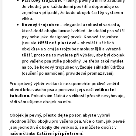
Plastový trojzubec
– lehký, pevný a mírně zaoblený.
Je vhodný pro každodenní použití a doporučuje se
zejména v případě, že bude obojek častěji vystaven
vlhku.
Kovový trojzubec
– elegantní a robustní varianta,
která dodá obojku luxusní vzhled. Je ideální pro větší
psy nebo jako designový prvek. Kovové trojzubce
jsou ale
těžší než plastové
– obzvlášť u širších
obojků (4 a 5 cm) je trojzubec mohutnější a výrazně
těžší, proto na to myslete při výběru, aby byl obojek
pro vašeho psa stále pohodlný. Je třeba také myslet
na to, že kovový trojzubec vyžaduje základní údržbu
(osušení po namočení, pravidelné promazávání).
Pro správný výběr velikosti nezapomeňte pečlivě změřit
obvod krku vašeho psa a porovnat jej s naší
velikostní
tabulkou
. Pokud vám žádná z velikostí přesně nevyhovuje,
rádi vám ušijeme obojek na míru.
Obojek je pevný, přesto dejte pozor, abyste vybrali
vhodnou šířku obojku pro vašeho psa. Více o tom, jak pevné
jsou jednotlivé obojky dle velikostí, se můžete dočíst v
našem článku
Zatížení při přetržení.