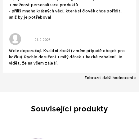
+ možnost personalizace produktů
- příliš mnoho krásných věcí, které si člověk chce pořídit,
aniž by je potřeboval
Hodnocení obchodu je 5 z 5 hvězdiček.
21.2.2026
Vřele doporučují. Kvalitní zboží (v mém případě obojek pro
kočku). Rychle doručeni + milý dárek + hezké zabalení. Je
vidět, že na všem záleží.
Zobrazit další hodnocení
Související produkty