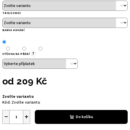
TROJZUBEC
BARVA KOVÁNÍ
?
VÝŠIVKA NA PŘÁNÍ
od
209 Kč
Měrná
Zvolte variantu
cena:
Kód:
Zvolte variantu
−
+
Do košíku