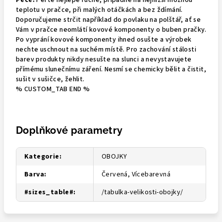
Péče:
Perte nejlépe ručně, případně na nejnižší možnou
teplotu v pračce, při malých otáčkách a bez ždímání.
Doporučujeme strčit například do povlaku na polštář, ať se
Vám v pračce neomlátí kovové komponenty o buben pračky.
Po vyprání kovové komponenty ihned osušte a výrobek
nechte uschnout na suchém místě. Pro zachování stálosti
barev produkty nikdy nesušte na slunci a nevystavujete
přímému slunečnímu záření. Nesmí se chemicky bělit a čistit,
sušit v sušičce, žehlit.
% CUSTOM_TAB END %
Doplňkové parametry
Kategorie
:
OBOJKY
Barva
:
Červená, Vícebarevná
#sizes_table#
:
/tabulka-velikosti-obojky/