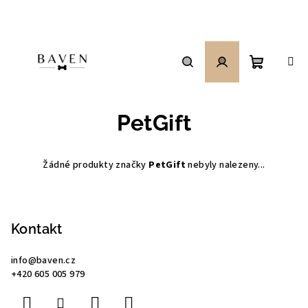
Přejít
na
obsah
Nákupní
Hledat
Přihlášení
PetGift
košík
Žádné produkty značky
PetGift
nebyly nalezeny...
Z
á
p
Kontakt
a
info
@
baven.cz
t
+420 605 005 979
í