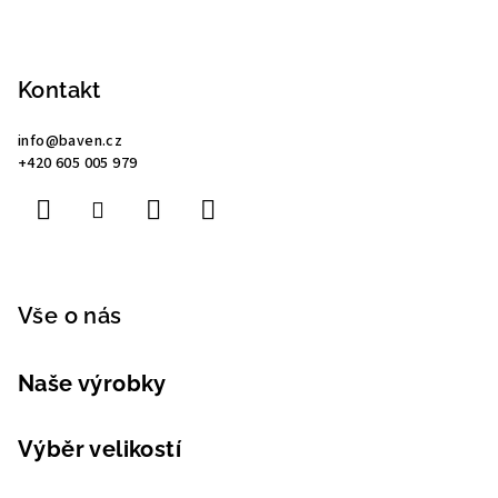
Z
á
p
Kontakt
a
info
@
baven.cz
t
+420 605 005 979
í
Vše o nás
Naše výrobky
Výběr velikostí