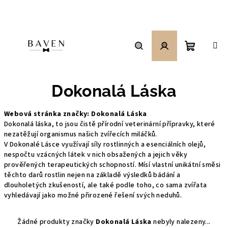
Přejít
na
obsah
Nákupní
Hledat
Přihlášení
Dokonalá Láska
košík
Webová stránka značky:
Dokonalá Láska
Dokonalá láska, to jsou čistě přírodní veterinární přípravky, které
nezatěžují organismus našich zvířecích miláčků.
V Dokonalé Lásce využívají síly rostlinných a esenciálních olejů,
nespočtu vzácných látek v nich obsažených a jejich věky
prověřených terapeutických schopností. Mísí vlastní unikátní směsi
těchto darů rostlin nejen na základě výsledků bádání a
dlouholetých zkušeností, ale také podle toho, co sama zvířata
vyhledávají jako možné přirozené řešení svých neduhů.
Žádné produkty značky
Dokonalá Láska
nebyly nalezeny...