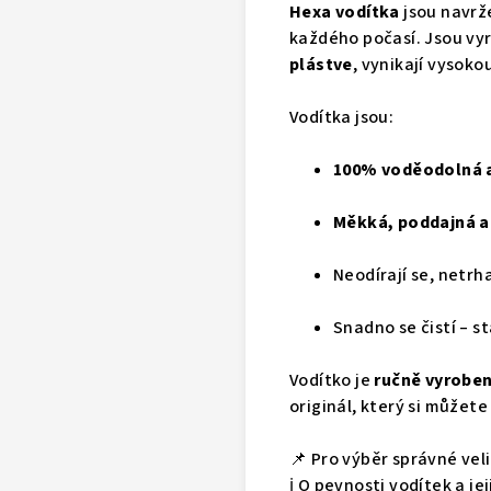
Hexa vodítka
jsou navrže
každého počasí. Jsou vy
plástve
, vynikají vysoko
Vodítka jsou:
100% voděodolná a
Měkká, poddajná a
Neodírají se, netrha
Snadno se čistí – s
Vodítko je
ručně vyroben
originál, který si můžet
📌 Pro výběr správné ve
ℹ️ O pevnosti vodítek a j