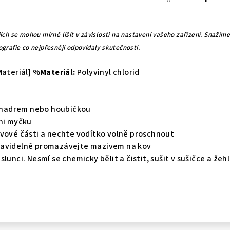
ích se mohou mírně lišit v závislosti na nastavení vašeho zařízení. Snažíme
grafie co nejpřesněji odpovídaly skutečnosti.
teriál] %
Materiál:
Polyvinyl chlorid
m hadrem nebo houbičkou
ni myčku
vové části a nechte vodítko volně proschnout
avidelně promazávejte mazivem na kov
unci. Nesmí se chemicky bělit a čistit, sušit v sušičce a žehl