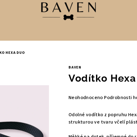
KO HEXA DUO
BAVEN
Vodítko Hexa
Průměrné
Neohodnoceno
Podrobnosti h
hodnocení
produktu
Odolné vodítko z popruhu He
je
strukturou ve tvaru včelí plás
0,0
z
Měkké na dotek, příjemné do r