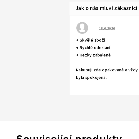
Hodnocení obchodu j
18.6.2026
+ Skvělé zboží
+ Rychlé odeslání
+ Hezky zabalené
Nakupuji zde opakovaně a vždy
byla spokojená.
Související produkty