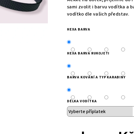
5
sami zvolit i barvu vodítka a ba
hvězdiček.
vodítko dle vašich představ.
HEXA BARVA
HEXA BARVA RUKOJETI
BARVA KOVÁNÍ A TYP KARABINY
DÉLKA VODÍTKA