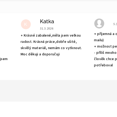
Katka
e 5 z 5 hvězdiček.
Ho
K
5.
Hodnocení obchodu je 5 z 5 hvězdiček.
31.3.2026
+ příjemná a 
+ Krásné zabalené,měla jsem velkou
mailu)
radost. Krásná práce,dobře ušité,
+ možnost pe
skvělý materiál, nemám co vytknout.
- příliš mnoho
Moc děkuji a doporučuji
 jsem
člověk chce po
potřeboval