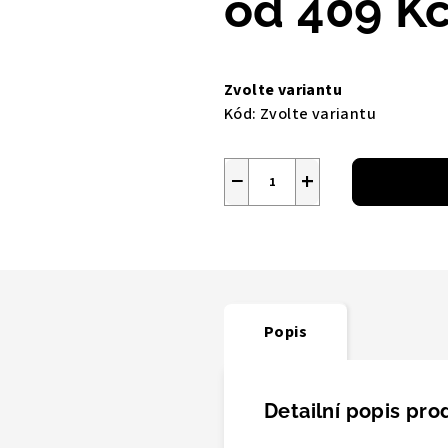
od
409 K
Měrná
cena:
Zvolte variantu
Kód:
Zvolte variantu
−
+
Popis
Detailní popis pro