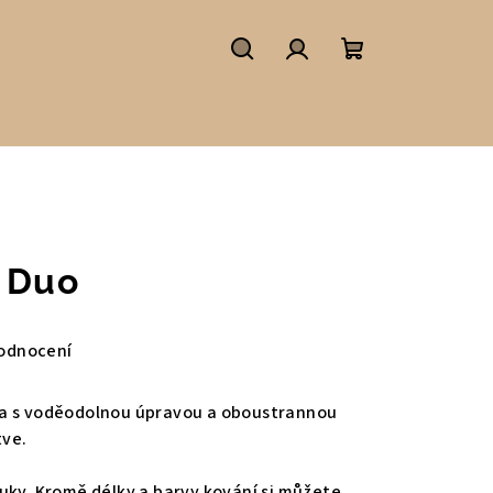
Hledat
Přihlášení
Nákupní
košík
 Duo
odnocení
xa s voděodolnou úpravou a oboustrannou
tve.
uky. Kromě délky a barvy kování si můžete