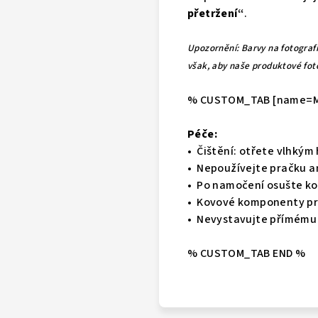
přetržení
“
.
Upozornění: Barvy na fotografi
však, aby naše produktové foto
% CUSTOM_TAB [name=Ma
Péče:
•
Čištění: otřete vlhký
•
Nepoužívejte pračku a
•
Po namočení osušte ko
•
Kovové komponenty pr
•
Nevystavujte přímému sl
% CUSTOM_TAB END %