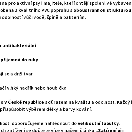
na pro aktivní psy i majitele, kteří chtějí spolehlivé vybaven
robena z kvalitního PVC popruhu s
oboustrannou strukturou 
u odolností vůči vodě, špíně a bakteriím.
 antibakteriální
 příjemná do ruky
jí se a drží tvar
tačí vlhký hadřík nebo houbička
o v České republice
s důrazem na kvalitu a odolnost. Každý 
e přizpůsobit výběrem délky a barvy kování.
likosti doporučujeme nahlédnout do
velikostní tabulky
.
ejich zatížení se dočtete více v našem článku
„
Zatížení při