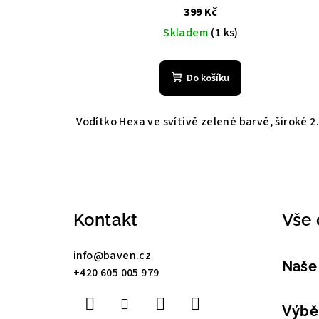
399 Kč
Skladem
(1 ks)
Do košíku
Vodítko Hexa ve svítivě zelené barvě, široké 2.
Z
á
Kontakt
Vše 
p
a
info
@
baven.cz
Naše
+420 605 005 979
t
í
Výběr