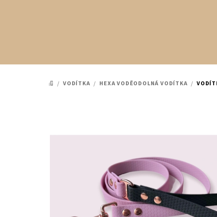
Přejít
na
obsah
/
VODÍTKA
/
HEXA VODĚODOLNÁ VODÍTKA
/
VODÍT
DOMŮ