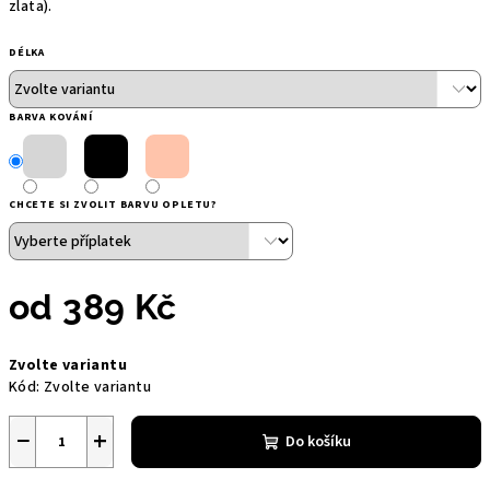
zlata).
DÉLKA
BARVA KOVÁNÍ
CHCETE SI ZVOLIT BARVU OPLETU?
od
389 Kč
Měrná
Zvolte variantu
cena:
Kód:
Zvolte variantu
−
+
Do košíku