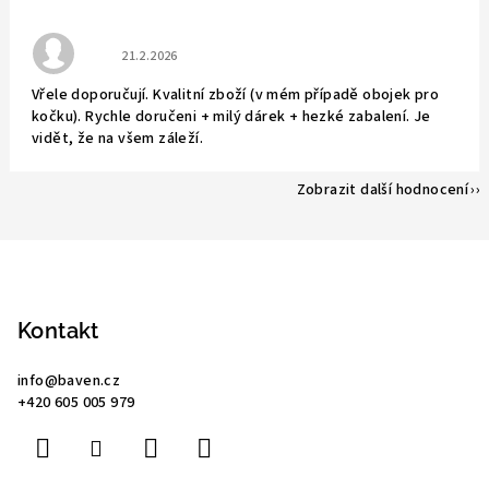
Hodnocení obchodu je 5 z 5 hvězdiček.
21.2.2026
Vřele doporučují. Kvalitní zboží (v mém případě obojek pro
kočku). Rychle doručeni + milý dárek + hezké zabalení. Je
vidět, že na všem záleží.
Zobrazit další hodnocení
Z
á
p
Kontakt
a
info
@
baven.cz
t
+420 605 005 979
í