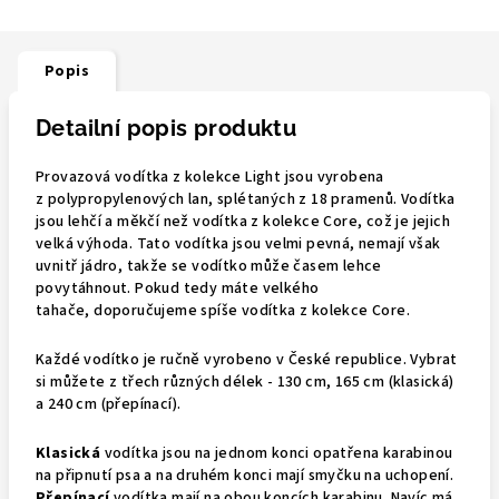
Popis
Detailní popis produktu
Provazová vodítka z kolekce Light jsou vyrobena
z polypropylenových lan, splétaných z 18 pramenů. Vodítka
jsou lehčí a měkčí než vodítka z kolekce Core, což je jejich
velká výhoda. Tato vodítka jsou velmi pevná, nemají však
uvnitř jádro, takže se vodítko může časem lehce
povytáhnout. Pokud tedy máte velkého
tahače, doporučujeme spíše vodítka z kolekce Core.
Každé vodítko je ručně vyrobeno v České republice. Vybrat
si můžete z třech různých délek -
130 cm, 165 cm (klasická)
a 240 cm (přepínací).
Klasická
vodítka jsou na jednom konci opatřena karabinou
na připnutí psa a na druhém konci mají smyčku na uchopení.
Přepínací
vodítka mají na obou koncích karabinu. Navíc má