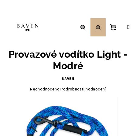
Přejít
na
obsah
Nákupní
Hledat
Přihlášení
Provazové vodítko Light -
košík
Modré
BAVEN
Průměrné
Neohodnoceno
Podrobnosti hodnocení
hodnocení
produktu
je
0,0
z
5
hvězdiček.