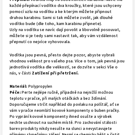
každé přepínací vodítko dva kroužky, které jsou
uchyceny
pomocí uzlu na vodítku a ke kterým můžete připnout
druhou karabinu. Sami si tak můžete zvolit, jak dlouhé
vodítko bude (dle toho, kam karabinu připnete).
Uzly na vodítku se navíc dají povolit a libovolně posouvat,
můžete si je tedy sami nastavit tak, aby vám vzdálenost
přepnutí co nejvíce vyhovovala.
Vodítka jsou pevná, přesto dejte pozor, abyste vybrali
vhodnou velikost pro vašeho psa. Více o tom, jak pevná jsou
jednotlivá vodítka dle velikostí, se dozvíte v sekci
Vše o
nás
, v části
Zatížení při přetržení
.
Materiál:
Polypropylen
Péče:
Perte nejlépe ručně, případně na nejnižší možnou
teplotu v pračce, při malých otáčkách a bez ždímání.
Doporučujeme strčit například do povlaku na polštář, ať se
vám v pračce neomlátí kovové komponenty o buben pračky.
Po vyprání kovové komponenty ihned osušte a výrobek
nechte uschnout na suchém místě. Pro zachování stálosti
barev produkty nikdy nesušte na slunci a nevystavujete
přímému slunečnímu záření. Nesmí se chemicky bělit a čistit,