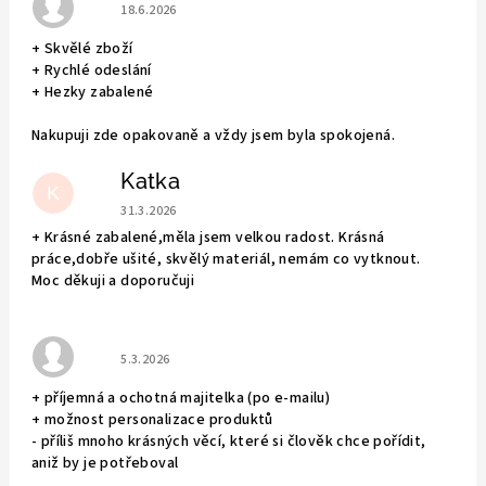
Hodnocení obchodu je 5 z 5 hvězdiček.
18.6.2026
+ Skvělé zboží
+ Rychlé odeslání
+ Hezky zabalené
Nakupuji zde opakovaně a vždy jsem byla spokojená.
Katka
K
Hodnocení obchodu je 5 z 5 hvězdiček.
31.3.2026
+ Krásné zabalené,měla jsem velkou radost. Krásná
práce,dobře ušité, skvělý materiál, nemám co vytknout.
Moc děkuji a doporučuji
Hodnocení obchodu je 5 z 5 hvězdiček.
5.3.2026
+ příjemná a ochotná majitelka (po e-mailu)
+ možnost personalizace produktů
- příliš mnoho krásných věcí, které si člověk chce pořídit,
aniž by je potřeboval