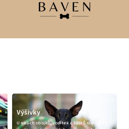
Výšivky
U našich obojků, vodítek a šátků si můžete