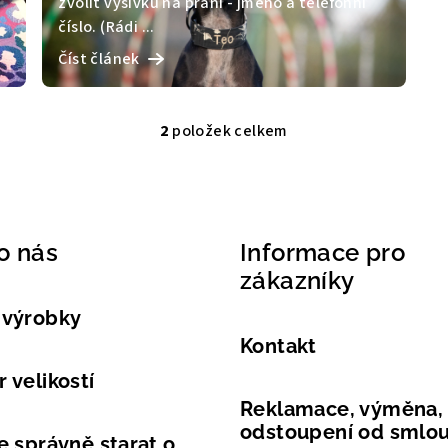
zvolit výšivku na přání - jméno a telefonní
číslo. (Rádi ...
Číst článek
2
položek celkem
O
v
l
á
o nás
Informace pro
d
zákazníky
a
c
 výrobky
í
Kontakt
p
 velikostí
r
Reklamace, výměna,
v
odstoupení od smlo
e správně starat o