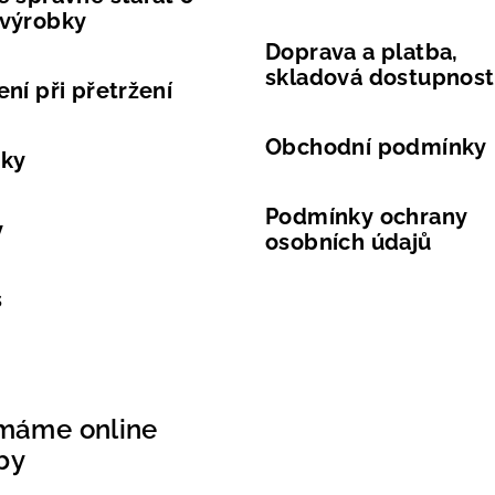
k
 výrobky
y
Doprava a platba,
v
skladová dostupnost
ení při přetržení
ý
p
Obchodní podmínky
i
vky
s
Podmínky ochrany
u
y
osobních údajů
s
ímáme online
by