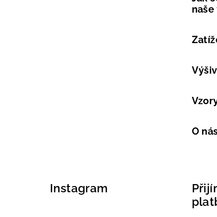
naše
Zatíž
Výši
Vzor
O ná
Instagram
Přij
plat