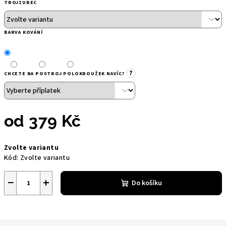
TROJZUBEC
BARVA KOVÁNÍ
?
CHCETE NA POSTROJ POLOKROUŽEK NAVÍC?
od
379 Kč
Měrná
Zvolte variantu
cena:
Kód:
Zvolte variantu
−
+
Do košíku