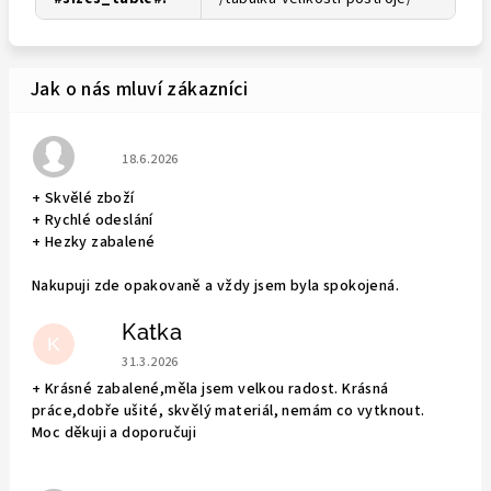
Hodnocení obchodu je 5 z 5 hvězdiček.
18.6.2026
+ Skvělé zboží
+ Rychlé odeslání
+ Hezky zabalené
Nakupuji zde opakovaně a vždy jsem byla spokojená.
Katka
K
Hodnocení obchodu je 5 z 5 hvězdiček.
31.3.2026
+ Krásné zabalené,měla jsem velkou radost. Krásná
práce,dobře ušité, skvělý materiál, nemám co vytknout.
Moc děkuji a doporučuji