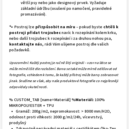
větší psy nebo jako designový prvek. Vyžaduje
základní údržbu (osušení po namočení, pravidelné
promazávání).
🐾
Postroj lze
přizpůsobit na míru
– pokud byste
chtěli k
postroji
přidat trojzubec
navíc k rozepínání kolem krku,
nebo další trojzubec k rozepínání i za druhou nohou psa,
kontaktujte nás
,
rádi Vám ušijeme postroj dle vašich
požadavků.
Upozornění: Každý postroj je ručně šitý originál – vzor na látce se
může mírně lišit dle rozložení. Barva se také může mírně odlišovat od
fotografie, vzhledem k tomu, že každý přístroj může barvy zobrazovat
jinak. Snažíme se však, aby naše produktové fotografie co nejpřesněji
odpovídaly skutečnosti.
% CUSTOM_TAB [name=Materiál] %
Materiál:
100%
MIKROPOLYESTER + TPU
•
Gramáž: 200g/m2, nepromokavost: > 8000 mm/H2O,
odolnost proti vlhkosti: 2000 g/m2/24h, vícevrstvý,
prodyšný
•
Zdravotně nezávadný materiál s certifikátem Öko-Tex