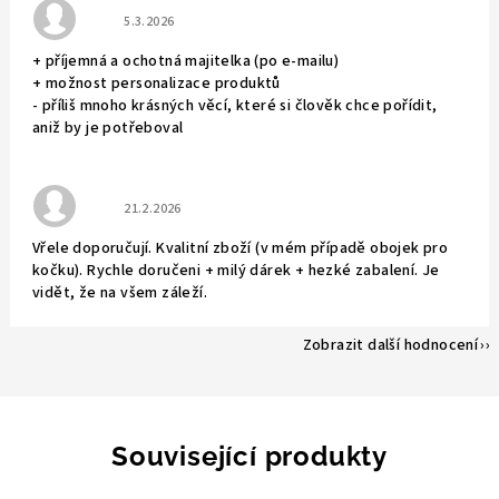
Hodnocení obchodu je 5 z 5 hvězdiček.
5.3.2026
+ příjemná a ochotná majitelka (po e-mailu)
+ možnost personalizace produktů
- příliš mnoho krásných věcí, které si člověk chce pořídit,
aniž by je potřeboval
Hodnocení obchodu je 5 z 5 hvězdiček.
21.2.2026
Vřele doporučují. Kvalitní zboží (v mém případě obojek pro
kočku). Rychle doručeni + milý dárek + hezké zabalení. Je
vidět, že na všem záleží.
Zobrazit další hodnocení
Související produkty