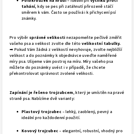
Polokroužek na hrudi
– ideální při
výcviku proti
tahání
, kdy se pes při zatáhnutí přirozeně stáčí
směrem k vám. Často se používá i k přichycení psí
známky.
Pro výběr
správné velikosti
nezapomeňte pečlivě změřit
vašeho psa a velikost zvolte dle této
velikostní tabulky
.
➡
Pokud Vám žádná z velikostí nevyhovuje, zvolte nejbližší
velikost a do poznámky k objednávce uveďte naměřené
míry psa. Ušijeme vám postroj na míru. Míry vašeho psa
můžete do poznámky uvést i v případě, že chcete
překontrolovat správnost zvolené velikosti.
Zapínání je řešeno trojzubcem
, který je umístěn na pravé
straně psa. Nabízíme dvě varianty:
Plastový trojzubec
– lehký, zaoblený, pevný a
ideální pro každodenní použití.
Kovový trojzubec
– elegantní, robustní, vhodný pro