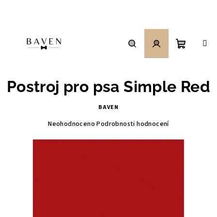
Přejít
na
obsah
Nákupní
Hledat
Přihlášení
Postroj pro psa Simple Red
košík
BAVEN
Průměrné
Neohodnoceno
Podrobnosti hodnocení
hodnocení
produktu
je
0,0
z
5
hvězdiček.