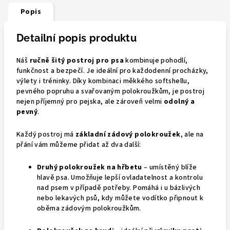
Popis
Detailní popis produktu
Náš
ručně šitý postroj pro psa
kombinuje pohodlí,
funkčnost a bezpečí. Je ideální pro každodenní procházky,
výlety i tréninky. Díky kombinaci měkkého softshellu,
pevného popruhu a svařovaným polokroužkům, je postroj
nejen příjemný pro pejska, ale zároveň velmi
odolný a
pevný
.
Každý postroj má
základní zádový polokroužek
, ale na
přání vám můžeme přidat až dva další:
Druhý polokroužek na hřbetu
– umístěný blíže
hlavě psa. Umožňuje lepší ovladatelnost a kontrolu
nad psem v případě potřeby. Pomáhá i u bázlivých
nebo lekavých psů, kdy můžete vodítko připnout k
oběma zádovým polokroužkům.