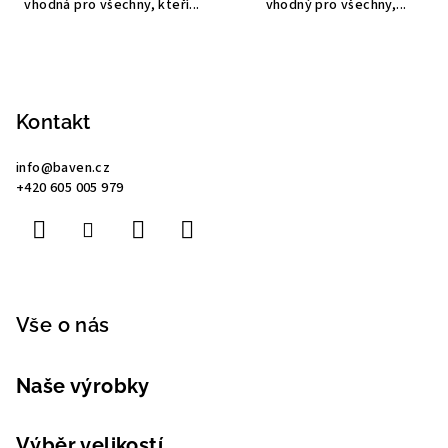
vhodná pro všechny, kteří...
vhodný pro všechny,...
Z
á
p
Kontakt
a
info
@
baven.cz
t
+420 605 005 979
í
Vše o nás
Naše výrobky
Výběr velikostí