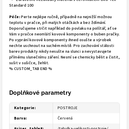
Standard 100
Péče:
Perte nejlépe ručně, případně na nejnižší možnou
teplotu v pračce, při malých otáčkách a bez ždímání.
Doporučujeme strčit například do povlaku na polštář, ať se
Vám v pračce neomlátí kovové komponenty o buben pračky.
Po vyprání kovové komponenty ihned osušte a výrobek
nechte uschnout na suchém místě. Pro zachování stálosti
barev produkty nikdy nesušte na slunci a nevystavujete
přímému slunečnímu záření. Nesmí se chemicky bělit a čistit,
sušit v sušičce, žehlit.
% CUSTOM_TAB END %
Doplňkové parametry
Kategorie
:
POSTROJE
Barva
:
Červená
#sizes_table#
:
/tabulka-velikosti-postroje/