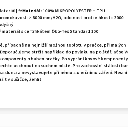
teriál] %
Materiál:
100% MIKROPOLYESTER + TPU
romokavost: > 8000 mm/H2O, odolnost proti vlhkosti: 2000
rodyšný
materiál s certifikátem Öko-Tex Standard 100
ě, případně na nejnižší možnou teplotu v pračce, při malých
Doporučujeme strčit například do povlaku na polštář, ať se 
 komponenty o buben pračky. Po vyprání kovové komponent
nechte uschnout na suchém místě. Pro zachování stálosti ba
na slunci a nevystavujete přímému slunečnímu záření. Nesmí
šit v sušičce, žehlit.