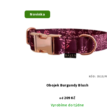
Novinka
KÓD:
3513/P
Obojek Burgundy Blush
209 Kč
od
Vyrobíme do týdne