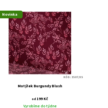
Novinka
KÓD:
3507/XS
Motýlek Burgundy Blush
199 Kč
od
Vyrobíme do týdne