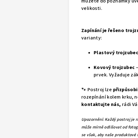
můžete do poznámky uvés
velikosti.
Zapínání je řešeno troj
varianty:
Plastový trojzube
Kovový trojzubec
–
prvek. Vyžaduje zá
🐾
Postroj lze
přizpůsobi
rozepínání kolem krku, n
kontaktujte nás
,
rádi Vá
Upozornění: Každý postroj je ru
může mírně odlišovat od fotog
se však, aby naše produktové f