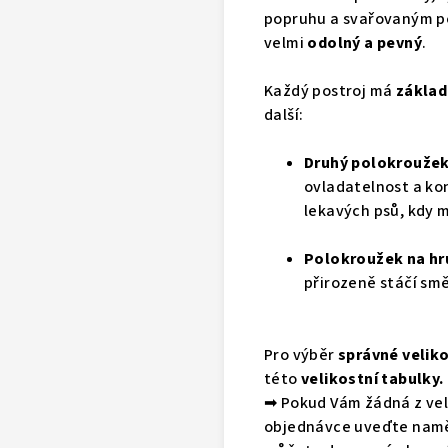
popruhu a svařovaným po
velmi
odolný a pevný
.
Každý postroj má
základ
další:
Druhý polokroužek
ovladatelnost a ko
lekavých psů, kdy
Polokroužek na hr
přirozeně stáčí smě
Pro výběr
správné veliko
této
velikostní tabulky
.
➡
Pokud Vám žádná z veli
objednávce uveďte naměř