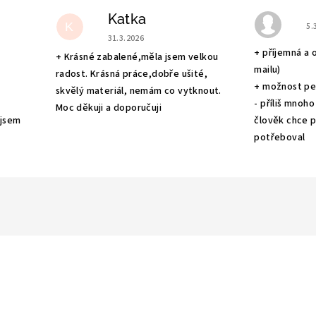
Katka
e 5 z 5 hvězdiček.
Ho
K
5.
Hodnocení obchodu je 5 z 5 hvězdiček.
31.3.2026
+ příjemná a 
+ Krásné zabalené,měla jsem velkou
mailu)
radost. Krásná práce,dobře ušité,
+ možnost pe
skvělý materiál, nemám co vytknout.
- příliš mnoho
Moc děkuji a doporučuji
 jsem
člověk chce po
potřeboval