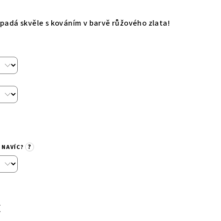
padá skvěle s kováním v barvě růžového zlata!
?
 NAVÍC?
č