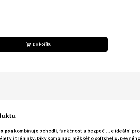
Do košíku
duktu
ro psa
kombinuje pohodlí, funkčnost a bezpečí. Je ideální pro
lety i tréninky. Díky kombinaci měkkého softshellu, pevnéh