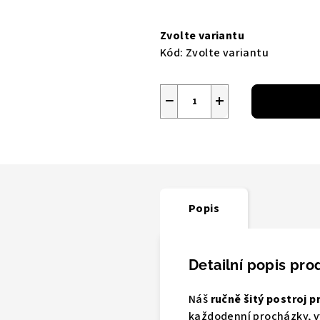
Měrná
cena:
Zvolte variantu
Kód:
Zvolte variantu
−
+
Popis
Detailní popis pro
Náš
ručně šitý postroj p
každodenní procházky, vý