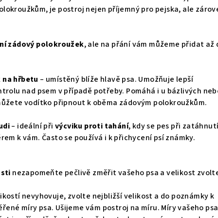
lokroužkům, je postroj nejen příjemný pro pejska, ale zárov
ní zádový polokroužek
, ale na přání vám můžeme přidat až
 na hřbetu
– umístěný blíže hlavě psa. Umožňuje lepší
ntrolu nad psem v případě potřeby. Pomáhá i u bázlivých neb
 můžete vodítko připnout k oběma zádovým polokroužkům.
udi
– ideální při
výcviku proti tahání
, kdy se pes při zatáhnut
rem k vám. Často se používá i k přichycení psí známky.
sti
nezapomeňte pečlivě změřit vašeho psa a velikost zvolte
kostí nevyhovuje, zvolte nejbližší velikost a do poznámky k
ené míry psa. Ušijeme vám postroj na míru. Míry vašeho ps