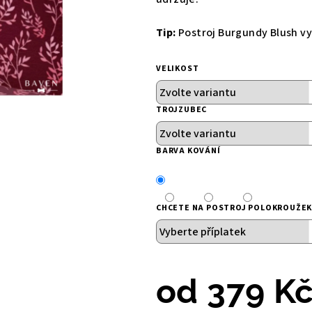
5
hvězdiček.
Tip:
Postroj Burgundy Blush
vy
VELIKOST
TROJZUBEC
BARVA KOVÁNÍ
CHCETE NA POSTROJ POLOKROUŽEK
od
379 K