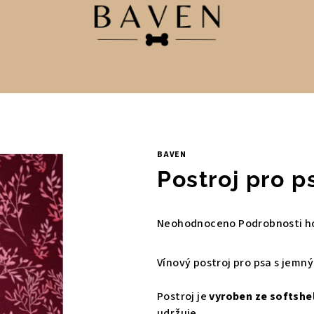
BAVEN
Postroj pro 
Průměrné
Neohodnoceno
Podrobnosti h
hodnocení
produktu
Vínový postroj pro psa s jemn
je
0,0
Postroj je
vyroben ze softshe
z
udržuje.