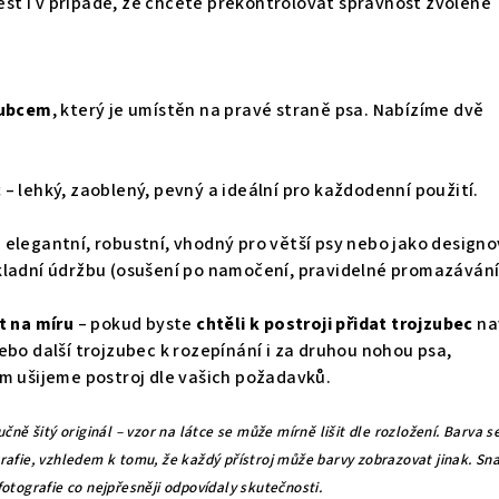
t i v případě, že chcete překontrolovat správnost zvolené
zubcem
, který je umístěn na pravé straně psa. Nabízíme dvě
c
– lehký, zaoblený, pevný a ideální pro každodenní použití.
 elegantní, robustní, vhodný pro větší psy nebo jako designo
kladní údržbu (osušení po namočení, pravidelné promazávání
t na míru
– pokud byste
chtěli k postroji
přidat trojzubec
na
ebo další trojzubec k rozepínání i za druhou nohou psa,
m ušijeme postroj dle vašich požadavků.
čně šitý originál – vzor na látce se může mírně lišit dle rozložení. Barva s
rafie, vzhledem k tomu, že každý přístroj může barvy zobrazovat jinak. Sn
otografie co nejpřesněji odpovídaly skutečnosti.