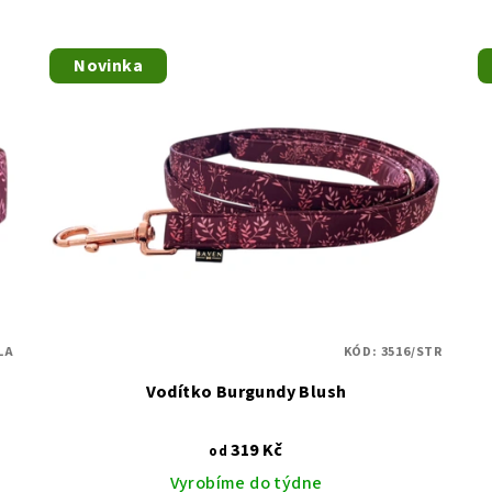
Novinka
LA
KÓD:
3516/STR
Vodítko Burgundy Blush
319 Kč
od
Vyrobíme do týdne