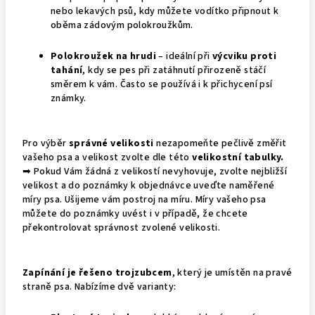
nebo lekavých psů, kdy můžete vodítko připnout k
oběma zádovým polokroužkům.
Polokroužek na hrudi
– ideální při
výcviku proti
tahání
, kdy se pes při zatáhnutí přirozeně stáčí
směrem k vám. Často se používá i k přichycení psí
známky.
Pro výběr
správné velikosti
nezapomeňte pečlivě změřit
vašeho psa a velikost zvolte dle této
velikostní tabulky
.
➡
Pokud Vám žádná z velikostí nevyhovuje, zvolte nejbližší
velikost a do poznámky k objednávce uveďte naměřené
míry psa. Ušijeme vám postroj na míru. Míry vašeho psa
můžete do poznámky uvést i v případě, že chcete
překontrolovat správnost zvolené velikosti.
Zapínání je řešeno trojzubcem
, který je umístěn na pravé
straně psa. Nabízíme dvě varianty: