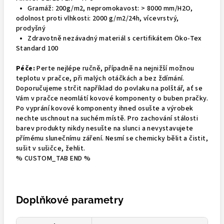
•
Gramáž: 200g/m2, nepromokavost: > 8000 mm/H2O,
odolnost proti vlhkosti: 2000 g/m2/24h, vícevrstvý,
prodyšný
•
Zdravotně nezávadný materiál s certifikátem Öko-Tex
Standard 100
Péče:
Perte nejlépe ručně, případně na nejnižší možnou
teplotu v pračce, při malých otáčkách a bez ždímání.
Doporučujeme strčit například do povlaku na polštář, ať se
Vám v pračce neomlátí kovové komponenty o buben pračky.
Po vyprání kovové komponenty ihned osušte a výrobek
nechte uschnout na suchém místě. Pro zachování stálosti
barev produkty nikdy nesušte na slunci a nevystavujete
přímému slunečnímu záření. Nesmí se chemicky bělit a čistit,
sušit v sušičce, žehlit.
% CUSTOM_TAB END %
Doplňkové parametry