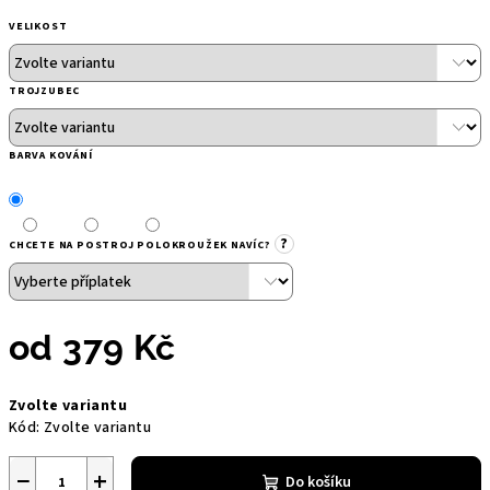
VELIKOST
TROJZUBEC
BARVA KOVÁNÍ
?
CHCETE NA POSTROJ POLOKROUŽEK NAVÍC?
od
379 Kč
Měrná
Zvolte variantu
cena:
Kód:
Zvolte variantu
−
+
Do košíku