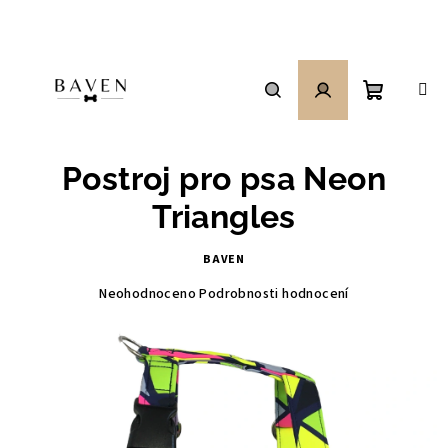
Přejít
na
obsah
Nákupní
Hledat
Přihlášení
Postroj pro psa Neon
košík
Triangles
BAVEN
Průměrné
Neohodnoceno
Podrobnosti hodnocení
hodnocení
produktu
je
0,0
z
5
hvězdiček.