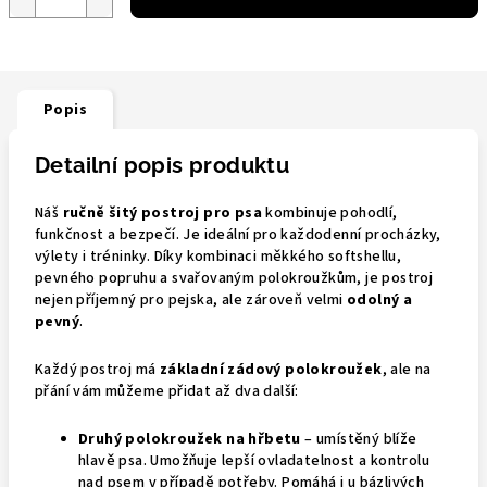
Popis
Detailní popis produktu
Náš
ručně šitý postroj pro psa
kombinuje pohodlí,
funkčnost a bezpečí. Je ideální pro každodenní procházky,
výlety i tréninky. Díky kombinaci měkkého softshellu,
pevného popruhu a svařovaným polokroužkům, je postroj
nejen příjemný pro pejska, ale zároveň velmi
odolný a
pevný
.
Každý postroj má
základní zádový polokroužek
, ale na
přání vám můžeme přidat až dva další:
Druhý polokroužek na hřbetu
– umístěný blíže
hlavě psa. Umožňuje lepší ovladatelnost a kontrolu
nad psem v případě potřeby. Pomáhá i u bázlivých