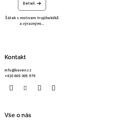
Detail
Šátek s motivem trojúhelníků
a výraznými...
Z
á
p
Kontakt
a
info
@
baven.cz
t
+420 605 005 979
í
Vše o nás