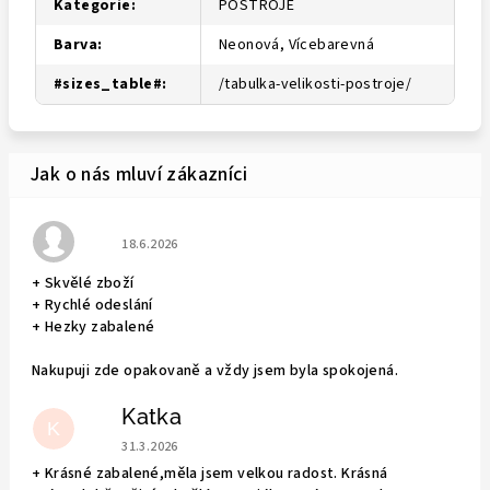
Kategorie
:
POSTROJE
Barva
:
Neonová, Vícebarevná
#sizes_table#
:
/tabulka-velikosti-postroje/
Hodnocení obchodu je 5 z 5 hvězdiček.
18.6.2026
+ Skvělé zboží
+ Rychlé odeslání
+ Hezky zabalené
Nakupuji zde opakovaně a vždy jsem byla spokojená.
Katka
K
Hodnocení obchodu je 5 z 5 hvězdiček.
31.3.2026
+ Krásné zabalené,měla jsem velkou radost. Krásná