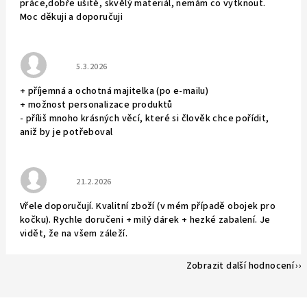
práce,dobře ušité, skvělý materiál, nemám co vytknout.
Moc děkuji a doporučuji
Hodnocení obchodu je 5 z 5 hvězdiček.
5.3.2026
+ příjemná a ochotná majitelka (po e-mailu)
+ možnost personalizace produktů
- příliš mnoho krásných věcí, které si člověk chce pořídit,
aniž by je potřeboval
Hodnocení obchodu je 5 z 5 hvězdiček.
21.2.2026
Vřele doporučují. Kvalitní zboží (v mém případě obojek pro
kočku). Rychle doručeni + milý dárek + hezké zabalení. Je
vidět, že na všem záleží.
Zobrazit další hodnocení