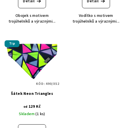
Detail
Detail
Obojek s motivem
Vodítko s motivem
trojúhelníků a výraznými...
trojúhelníků a výraznými...
Tip
KÓD:
490/XS2
Šátek Neon Triangles
129 Kč
od
Skladem
(1 ks)