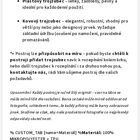
Plastový trojzubec
– lehký, zaoblený, pevný a
ideální pro každodenní použití.
Kovový trojzubec
– elegantní, robustní, vhodný pro
větší psy nebo jako designový prvek. Vyžaduje
základní údržbu (osušení po namočení, pravidelné
promazávání).
🐾
Postroj lze
přizpůsobit na míru
– pokud byste
chtěli k
postroji
přidat trojzubec
navíc k rozepínání kolem krku,
nebo další trojzubec k rozepínání i za druhou nohou psa,
kontaktujte nás
,
rádi Vám ušijeme postroj dle vašich
požadavků.
Upozornění: Každý postroj je ručně šitý originál – vzor na látce se
může mírně lišit dle rozložení. Barva se také může mírně odlišovat od
fotografie, vzhledem k tomu, že každý přístroj může barvy zobrazovat
jinak. Snažíme se však, aby naše produktové fotografie co nejpřesněji
odpovídaly skutečnosti.
% CUSTOM_TAB [name=Materiál] %
Materiál:
100%
MIKROPOLYESTER + TPU