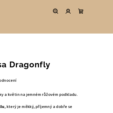
Hledat
Přihlášení
Nákupní
košík
sa Dragonfly
odnocení
ky a květin na jemném růžovém podkladu.
llu
, který je měkký, příjemný a dobře se