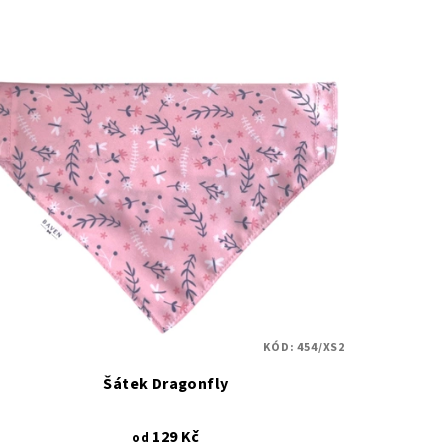
KÓD:
454/XS2
Šátek Dragonfly
129 Kč
od