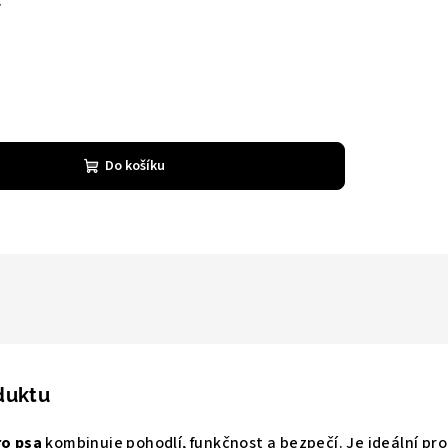
Do košíku
duktu
ro psa
kombinuje pohodlí, funkčnost a bezpečí. Je ideální pro