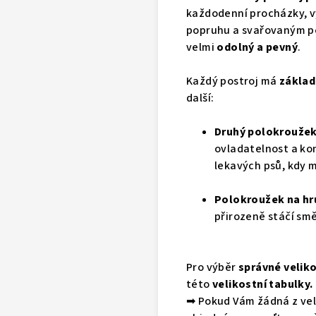
každodenní procházky, vý
popruhu a svařovaným po
velmi
odolný a pevný
.
Každý postroj má
základ
další:
Druhý polokroužek
ovladatelnost a ko
lekavých psů, kdy
Polokroužek na hr
přirozeně stáčí smě
Pro výběr
správné veliko
této
velikostní tabulky
.
➡
Pokud Vám žádná z veli