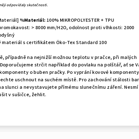
něji odpovídaly skutečnosti.
teriál] %
Materiál:
100% MIKROPOLYESTER + TPU
romokavost: > 8000 mm/H2O, odolnost proti vlhkosti: 2000
rodyšný
materiál s certifikátem Öko-Tex Standard 100
ě, případně na nejnižší možnou teplotu v pračce, při malých
Doporučujeme strčit například do povlaku na polštář, ať se 
 komponenty o buben pračky. Po vyprání kovové komponent
nechte uschnout na suchém místě. Pro zachování stálosti ba
na slunci a nevystavujete přímému slunečnímu záření. Nesmí
šit v sušičce, žehlit.