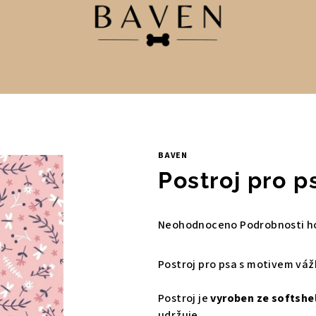
BAVEN
Postroj pro p
Průměrné
Neohodnoceno
Podrobnosti h
hodnocení
produktu
Postroj pro psa
s motivem váž
je
0,0
Postroj je
vyroben ze softshe
z
udržuje.