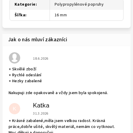
Kategorie
:
Polypropylénové popruhy
Šířka
:
16 mm
Hodnocení obchodu je 5 z 5 hvězdiček.
18.6.2026
+ Skvělé zboží
+ Rychlé odeslání
+ Hezky zabalené
Nakupuji zde opakovaně a vždy jsem byla spokojená.
Katka
K
Hodnocení obchodu je 5 z 5 hvězdiček.
31.3.2026
+ Krásné zabalené,měla jsem velkou radost. Krásná
práce,dobře ušité, skvělý materiál, nemám co vytknout.
Moc děkuji a doporučuji