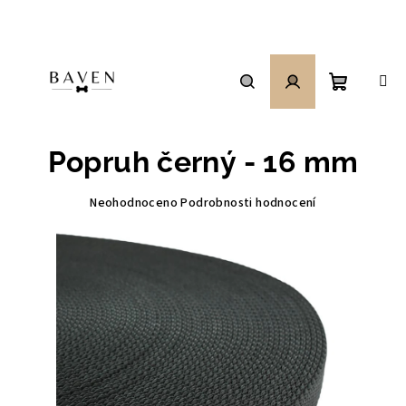
Přejít
na
obsah
Nákupní
Hledat
Přihlášení
Popruh černý - 16 mm
košík
Průměrné
Neohodnoceno
Podrobnosti hodnocení
hodnocení
produktu
je
0,0
z
5
hvězdiček.