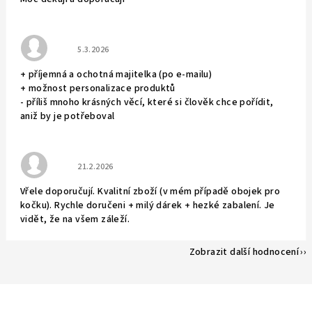
Hodnocení obchodu je 5 z 5 hvězdiček.
5.3.2026
+ příjemná a ochotná majitelka (po e-mailu)
+ možnost personalizace produktů
- příliš mnoho krásných věcí, které si člověk chce pořídit,
aniž by je potřeboval
Hodnocení obchodu je 5 z 5 hvězdiček.
21.2.2026
Vřele doporučují. Kvalitní zboží (v mém případě obojek pro
kočku). Rychle doručeni + milý dárek + hezké zabalení. Je
vidět, že na všem záleží.
Zobrazit další hodnocení
Z