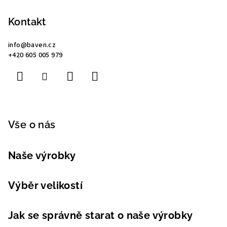
á
p
Kontakt
a
info
@
baven.cz
t
+420 605 005 979
í
Vše o nás
Naše výrobky
Výběr velikostí
Jak se správně starat o naše výrobky