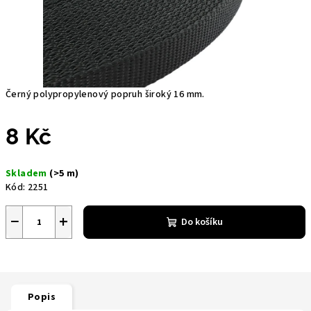
Černý polypropylenový popruh široký 16 mm.
8 Kč
Měrná
Skladem
(>5 m)
cena:
Kód:
2251
−
+
Do košíku
Popis