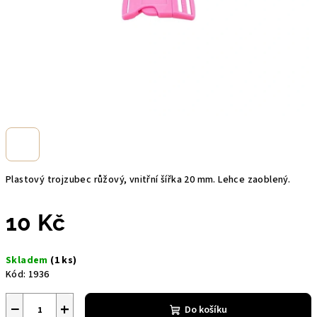
Plastový trojzubec růžový, vnitřní šířka 20 mm. Lehce zaoblený.
10 Kč
Měrná
Skladem
(1 ks)
cena:
Kód:
1936
−
+
Do košíku