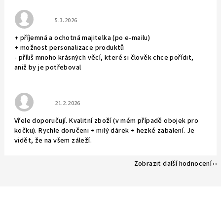
Hodnocení obchodu je 5 z 5 hvězdiček.
5.3.2026
+ příjemná a ochotná majitelka (po e-mailu)
+ možnost personalizace produktů
- příliš mnoho krásných věcí, které si člověk chce pořídit,
aniž by je potřeboval
Hodnocení obchodu je 5 z 5 hvězdiček.
21.2.2026
Vřele doporučují. Kvalitní zboží (v mém případě obojek pro
kočku). Rychle doručeni + milý dárek + hezké zabalení. Je
vidět, že na všem záleží.
Zobrazit další hodnocení
Z
á