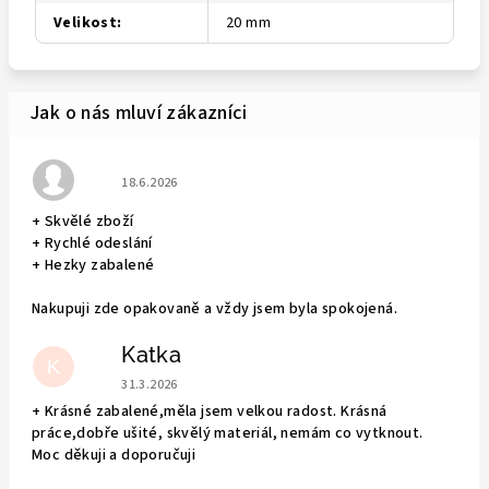
Velikost
:
20 mm
Hodnocení obchodu je 5 z 5 hvězdiček.
18.6.2026
+ Skvělé zboží
+ Rychlé odeslání
+ Hezky zabalené
Nakupuji zde opakovaně a vždy jsem byla spokojená.
Katka
K
Hodnocení obchodu je 5 z 5 hvězdiček.
31.3.2026
+ Krásné zabalené,měla jsem velkou radost. Krásná
práce,dobře ušité, skvělý materiál, nemám co vytknout.
Moc děkuji a doporučuji