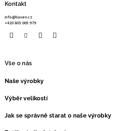
p
Kontakt
a
info
@
baven.cz
t
+420 605 005 979
í
Vše o nás
Naše výrobky
Výběr velikostí
Jak se správně starat o naše výrobky