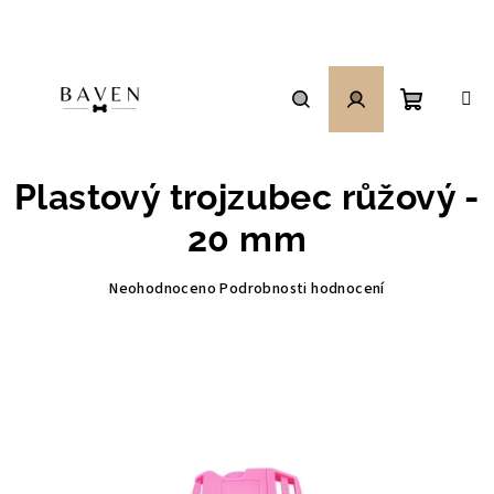
Přejít
na
obsah
Nákupní
Hledat
Přihlášení
Plastový trojzubec růžový -
košík
20 mm
Průměrné
Neohodnoceno
Podrobnosti hodnocení
hodnocení
produktu
je
0,0
z
5
hvězdiček.