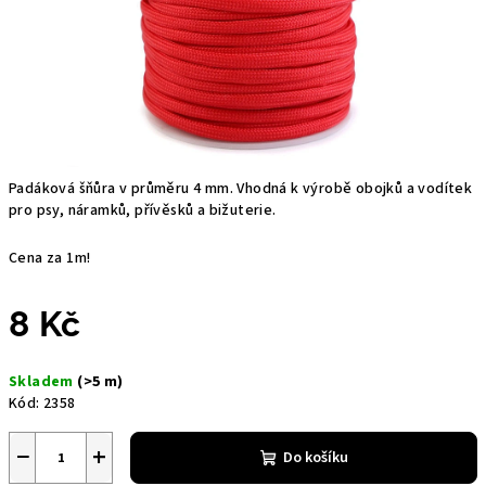
Padáková šňůra v průměru 4 mm. Vhodná k výrobě obojků a vodítek
pro psy, náramků, přívěsků a bižuterie.
Cena za 1m!
8 Kč
Měrná
Skladem
(>5 m)
cena:
Kód:
2358
−
+
Do košíku