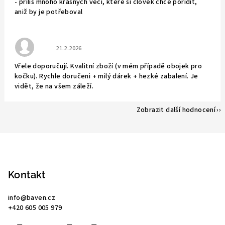
- příliš mnoho krásných věcí, které si člověk chce pořídit,
aniž by je potřeboval
Hodnocení obchodu je 5 z 5 hvězdiček.
21.2.2026
Vřele doporučují. Kvalitní zboží (v mém případě obojek pro
kočku). Rychle doručeni + milý dárek + hezké zabalení. Je
vidět, že na všem záleží.
Zobrazit další hodnocení
Z
á
p
Kontakt
a
info
@
baven.cz
t
+420 605 005 979
í