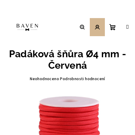
Přejít
na
obsah
Nákupní
Hledat
Přihlášení
Padáková šňůra Ø4 mm -
košík
Červená
Průměrné
Neohodnoceno
Podrobnosti hodnocení
hodnocení
produktu
je
0,0
z
5
hvězdiček.