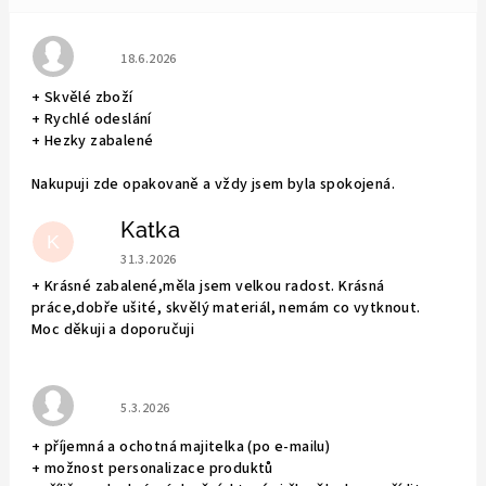
Hodnocení obchodu je 5 z 5 hvězdiček.
18.6.2026
+ Skvělé zboží
+ Rychlé odeslání
+ Hezky zabalené
Nakupuji zde opakovaně a vždy jsem byla spokojená.
Katka
K
Hodnocení obchodu je 5 z 5 hvězdiček.
31.3.2026
+ Krásné zabalené,měla jsem velkou radost. Krásná
práce,dobře ušité, skvělý materiál, nemám co vytknout.
Moc děkuji a doporučuji
Hodnocení obchodu je 5 z 5 hvězdiček.
5.3.2026
+ příjemná a ochotná majitelka (po e-mailu)
+ možnost personalizace produktů