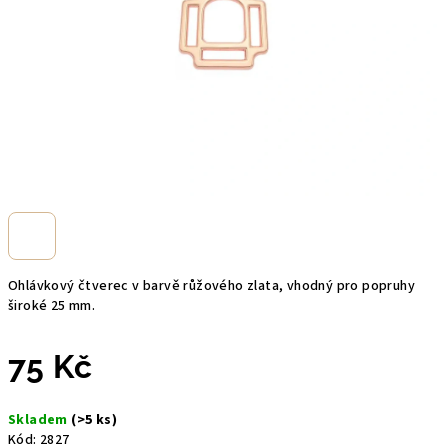
Ohlávkový čtverec v barvě růžového zlata, vhodný pro popruhy
široké 25 mm.
75 Kč
Měrná
Skladem
(>5 ks)
cena:
Kód:
2827