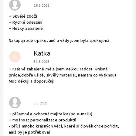
Hodnocení obchodu je 5 z 5 hvězdiček.
18.6.2026
+ Skvělé zboží
+ Rychlé odeslání
+ Hezky zabalené
Nakupuji zde opakovaně a vždy jsem byla spokojená.
Katka
K
Hodnocení obchodu je 5 z 5 hvězdiček.
31.3.2026
+ Krásné zabalené,měla jsem velkou radost. Krásná
práce,dobře ušité, skvělý materiál, nemám co vytknout.
Moc děkuji a doporučuji
Hodnocení obchodu je 5 z 5 hvězdiček.
5.3.2026
+ příjemná a ochotná majitelka (po e-mailu)
+ možnost personalizace produktů
- příliš mnoho krásných věcí, které si člověk chce pořídit,
aniž by je potřeboval