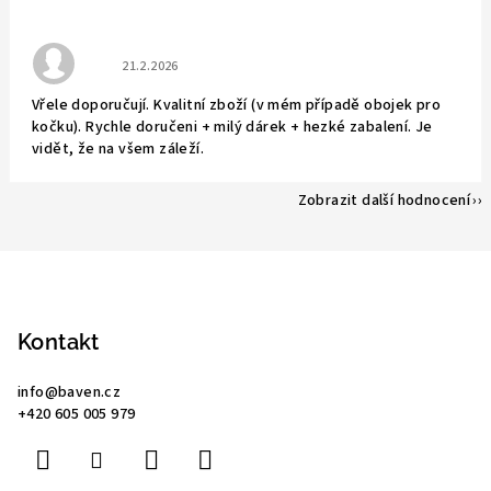
Hodnocení obchodu je 5 z 5 hvězdiček.
21.2.2026
Vřele doporučují. Kvalitní zboží (v mém případě obojek pro
kočku). Rychle doručeni + milý dárek + hezké zabalení. Je
vidět, že na všem záleží.
Zobrazit další hodnocení
Z
á
p
Kontakt
a
info
@
baven.cz
t
+420 605 005 979
í