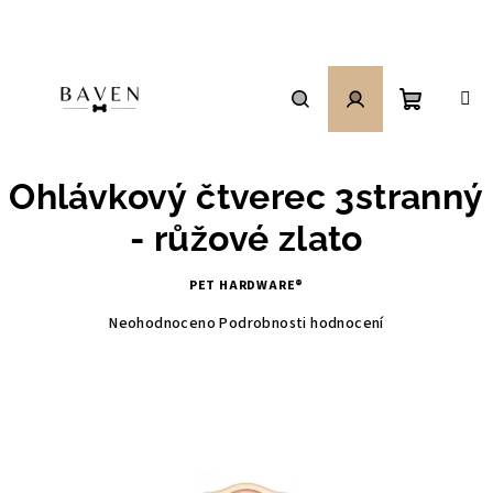
Přejít
na
obsah
Nákupní
Hledat
Přihlášení
Ohlávkový čtverec 3stranný
košík
- růžové zlato
PET HARDWARE®
Průměrné
Neohodnoceno
Podrobnosti hodnocení
hodnocení
produktu
je
0,0
z
5
hvězdiček.