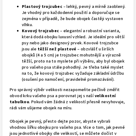
Plastový trojzubec
– lehký, pevný a mírně zaoblený.
Je vhodný pro každodenní použití a doporučuje se
zejména v případě, že bude obojek častěji vystaven
vlhku.
Kovový trojzubec
– elegantní a robustní varianta,
která dodá obojku luxusní vzhled. Je ideální pro větší
psy nebo jako designový prvek. Kovové trojzubce
jsou ale
těžší než plastové
– obzvlášť u širších
obojků (4 a 5 cm) je trojzubec mohutnější a výrazně
těžší, proto na to myslete při výběru, aby byl obojek
pro vašeho psa stále pohodlný. Je třeba také myslet
na to, že kovový trojzubec vyžaduje základní údržbu
(osušení po namočení, pravidelné promazávání).
Pro správný výběr velikosti nezapomeňte pečlivě změřit
obvod krku vašeho psa a porovnat jej s naší
velikostní
tabulkou
. Pokud vám žádná z velikostí přesně nevyhovuje,
rádi vám ušijeme obojek na míru.
Obojek je pevný, přesto dejte pozor, abyste vybrali
vhodnou šířku obojku pro vašeho psa. Více o tom, jak pevné
jsou jednotlivé obojky dle velikostí, se můžete dočíst v