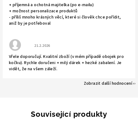
+ příjemná a ochotná majitelka (po e-mailu)
+ možnost personalizace produktů
- příliš mnoho krásných věcí, které si člověk chce pořídit,
aniž by je potřeboval
Hodnocení obchodu je 5 z 5 hvězdiček.
21.2.2026
Vřele doporučují. Kvalitní zboží (v mém případě obojek pro
kočku). Rychle doručeni + milý dárek + hezké zabalení. Je
vidět, že na všem záleží.
Zobrazit další hodnocení
Související produkty