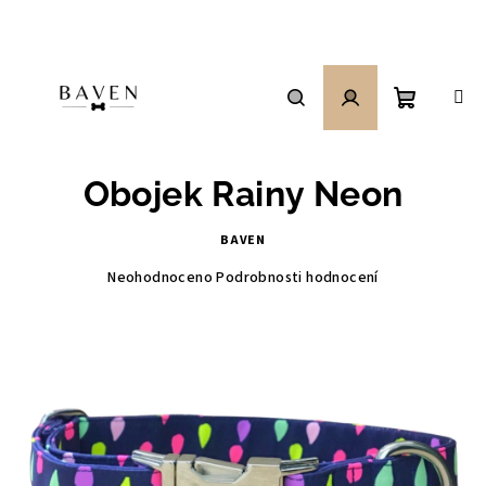
Přejít
na
obsah
Nákupní
Hledat
Přihlášení
Obojek Rainy Neon
košík
BAVEN
Průměrné
Neohodnoceno
Podrobnosti hodnocení
hodnocení
produktu
je
0,0
z
5
hvězdiček.