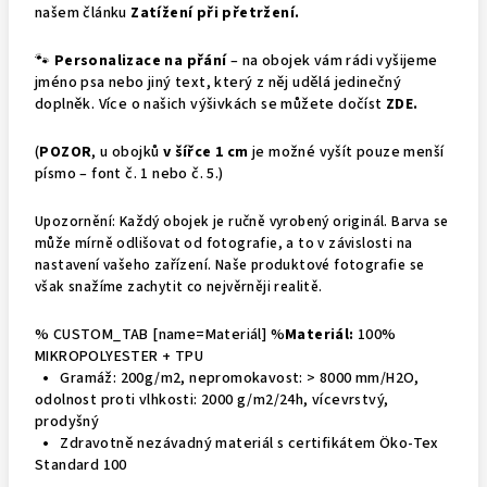
našem článku
Zatížení při přetržení.
🐾
Personalizace na přání
– na obojek vám rádi vyšijeme
jméno psa nebo jiný text, který z něj udělá jedinečný
doplněk. Více o našich výšivkách se můžete dočíst
ZDE
.
(
POZOR
, u obojků
v šířce 1 cm
je možné vyšít pouze menší
písmo – font č. 1 nebo č. 5.)
Upozornění: Každý obojek je ručně vyrobený originál. Barva se
může mírně odlišovat od fotografie, a to v závislosti na
nastavení vašeho zařízení. Naše produktové fotografie se
však snažíme zachytit co nejvěrněji realitě.
% CUSTOM_TAB [name=Materiál] %
Materiál:
100%
MIKROPOLYESTER + TPU
•
Gramáž: 200g/m2, nepromokavost: > 8000 mm/H2O,
odolnost proti vlhkosti: 2000 g/m2/24h, vícevrstvý,
prodyšný
•
Zdravotně nezávadný materiál s certifikátem Öko-Tex
Standard 100