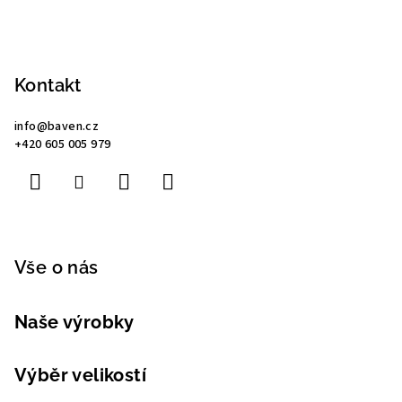
Z
á
p
Kontakt
a
info
@
baven.cz
t
+420 605 005 979
í
Vše o nás
Naše výrobky
Výběr velikostí