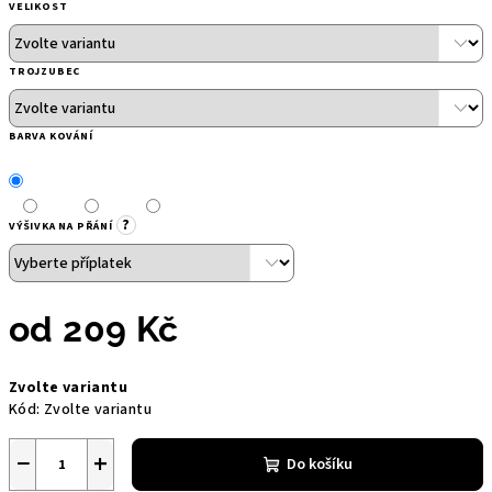
VELIKOST
TROJZUBEC
BARVA KOVÁNÍ
?
VÝŠIVKA NA PŘÁNÍ
od
209 Kč
Měrná
Zvolte variantu
cena:
Kód:
Zvolte variantu
−
+
Do košíku