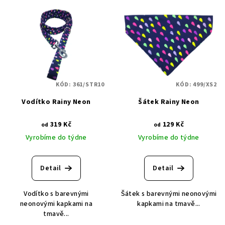
KÓD:
361/STR10
KÓD:
499/XS2
Vodítko Rainy Neon
Šátek Rainy Neon
319 Kč
129 Kč
od
od
Vyrobíme do týdne
Vyrobíme do týdne
Detail
Detail
Vodítko s barevnými
Šátek s barevnými neonovými
neonovými kapkami na
kapkami na tmavě...
tmavě...