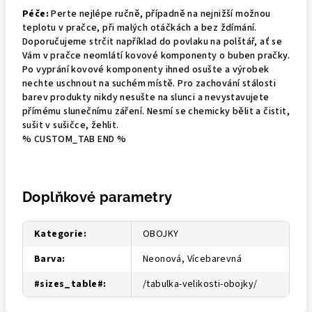
Péče:
Perte nejlépe ručně, případně na nejnižší možnou
teplotu v pračce, při malých otáčkách a bez ždímání.
Doporučujeme strčit například do povlaku na polštář, ať se
Vám v pračce neomlátí kovové komponenty o buben pračky.
Po vyprání kovové komponenty ihned osušte a výrobek
nechte uschnout na suchém místě. Pro zachování stálosti
barev produkty nikdy nesušte na slunci a nevystavujete
přímému slunečnímu záření. Nesmí se chemicky bělit a čistit,
sušit v sušičce, žehlit.
% CUSTOM_TAB END %
Doplňkové parametry
Kategorie
:
OBOJKY
Barva
:
Neonová, Vícebarevná
#sizes_table#
:
/tabulka-velikosti-obojky/