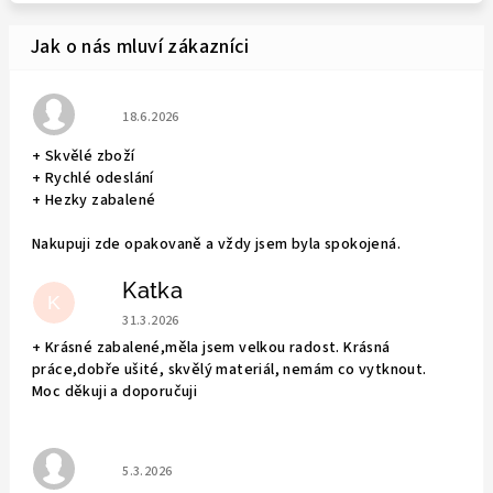
Hodnocení obchodu je 5 z 5 hvězdiček.
18.6.2026
+ Skvělé zboží
+ Rychlé odeslání
+ Hezky zabalené
Nakupuji zde opakovaně a vždy jsem byla spokojená.
Katka
K
Hodnocení obchodu je 5 z 5 hvězdiček.
31.3.2026
+ Krásné zabalené,měla jsem velkou radost. Krásná
práce,dobře ušité, skvělý materiál, nemám co vytknout.
Moc děkuji a doporučuji
Hodnocení obchodu je 5 z 5 hvězdiček.
5.3.2026