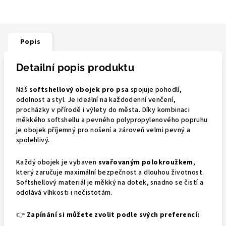
Popis
Detailní popis produktu
Náš
softshellový obojek pro psa
spojuje pohodlí,
odolnost a styl. Je ideální na každodenní venčení,
procházky v přírodě i výlety do města. Díky kombinaci
měkkého softshellu a pevného polypropylenového popruhu
je obojek příjemný pro nošení a zároveň velmi pevný a
spolehlivý.
Každý obojek je vybaven
svařovaným polokroužkem
,
který zaručuje maximální bezpečnost a dlouhou životnost.
Softshellový materiál je měkký na dotek, snadno se čistí a
odolává vlhkosti i nečistotám.
👉
Zapínání si můžete zvolit podle svých preferencí: