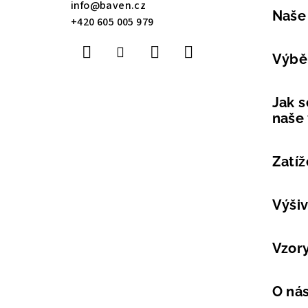
a
info
@
baven.cz
Naše
+420 605 005 979
t
í
Výběr
Jak s
naše
Zatíž
Výši
Vzor
O ná