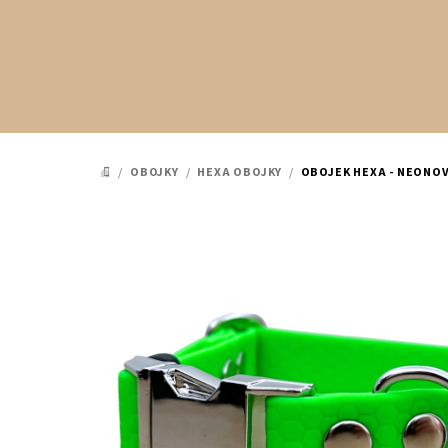
Přejít
na
obsah
/
OBOJKY
/
HEXA OBOJKY
/
OBOJEK HEXA - NEONOV
DOMŮ