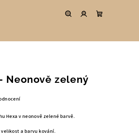
Hledat
Přihlášení
Nákupní
košík
- Neonově zelený
odnocení
hu Hexa v neonově zelené barvě.
 velikost a barvu kování.