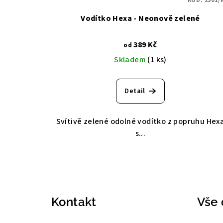
KÓD:
2301/
Vodítko Hexa - Neonově zelené
389 Kč
od
Skladem
(1 ks)
Detail
Svítivě zelené odolné vodítko z popruhu Hex
s...
Z
á
Kontakt
Vše 
p