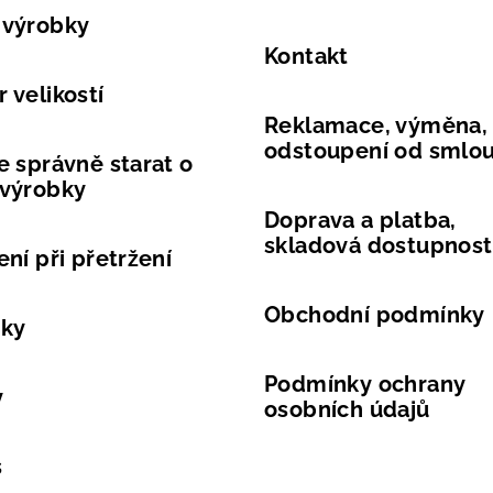
 výrobky
Kontakt
 velikostí
Reklamace, výměna,
odstoupení od smlo
e správně starat o
 výrobky
Doprava a platba,
skladová dostupnost
ení při přetržení
Obchodní podmínky
vky
Podmínky ochrany
y
osobních údajů
s