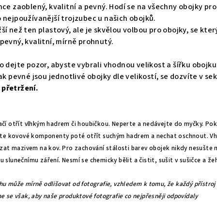
hce zaoblený, kvalitní a pevný. Hodí se na všechny obojky pro
 nejpoužívanější trojzubec u našich obojků.
žší než ten plastový, ale je skvělou volbou pro obojky, se kte
pevný, kvalitní, mírně prohnutý.
o dejte pozor, abyste vybrali vhodnou velikost a šířku obojku
ak pevné jsou jednotlivé obojky dle velikostí, se dozvíte v se
i přetržení
.
ačí otřít vlhkým hadrem či houbičkou. Neperte a nedávejte do myčky. Po
te kovové komponenty poté otřít suchým hadrem a nechat oschnout. V
t mazivem na kov. Pro zachování stálosti barev obojek nikdy nesušte 
 slunečnímu záření. Nesmí se chemicky bělit a čistit, sušit v sušičce a žeh
hu může mírně odlišovat od fotografie, vzhledem k tomu, že každý přístro
e se však, aby naše produktové fotografie co nejpřesněji odpovídaly