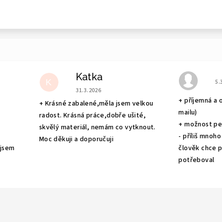
Katka
e 5 z 5 hvězdiček.
Ho
K
5.
Hodnocení obchodu je 5 z 5 hvězdiček.
31.3.2026
+ příjemná a 
+ Krásné zabalené,měla jsem velkou
mailu)
radost. Krásná práce,dobře ušité,
+ možnost pe
skvělý materiál, nemám co vytknout.
- příliš mnoho
Moc děkuji a doporučuji
 jsem
člověk chce po
potřeboval