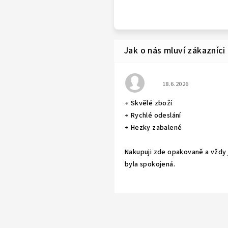
Hodnocení obchodu j
18.6.2026
+ Skvělé zboží
+ Rychlé odeslání
+ Hezky zabalené
Nakupuji zde opakovaně a vždy
byla spokojená.