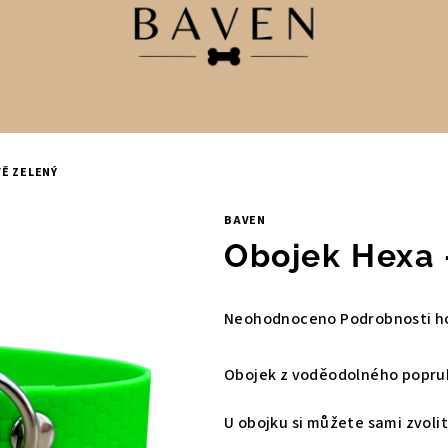
Ě ZELENÝ
BAVEN
Obojek Hexa 
Průměrné
Neohodnoceno
Podrobnosti h
hodnocení
produktu
Obojek z voděodolného popru
je
0,0
U obojku si můžete sami zvolit
z