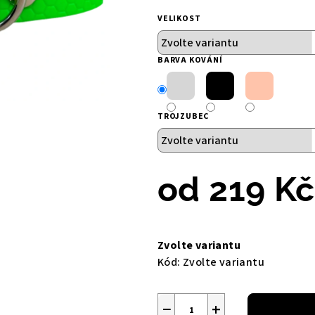
5
VELIKOST
hvězdiček.
BARVA KOVÁNÍ
TROJZUBEC
od
219 Kč
Měrná
cena:
Zvolte variantu
Kód:
Zvolte variantu
−
+