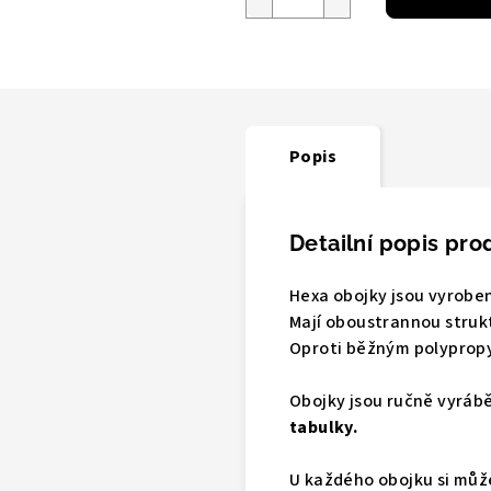
Popis
Detailní popis pro
Hexa obojky jsou vyroben
Mají
oboustrannou strukt
Oproti běžným polyprop
Obojky jsou ručně vyráb
tabulky
.
U každého obojku si mů