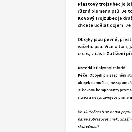
Plastový trojzubec
je le
různá plemena psů. Je to
Kovový trojzubec
je dra
chcete udělat dojem. Je 
Obojky jsou pevné, přest
vašeho psa. Více o tom, j
o nás
, v části
Zatížení př
Materiál:
Polyvinyl chlorid
Péče:
Obojek při zašpinění st
obojek namočíte, nezapomeň
je kovové komponenty promaza
slunci a nevystavujete přímému
Ve skutečnosti se barva popru
barvy zobrazovat jinak. Snažím
skutečnosti.