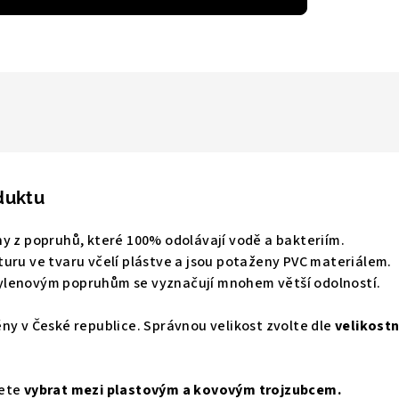
duktu
y z popruhů, které 100% odolávají vodě a bakteriím.
uru ve tvaru včelí plástve a jsou potaženy PVC materiálem.
ylenovým popruhům se vyznačují mnohem větší odolností.
ěny v České republice.
Správnou velikost zvolte dle
velikostn
žete
vybrat mezi plastovým a kovovým trojzubcem.