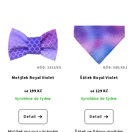
KÓD:
1312/XS
KÓD:
505/XS2
Motýlek Royal Violet
Šátek Royal Violet
199 Kč
129 Kč
od
od
Vyrobíme do týdne
Vyrobíme do týdne
Detail
Detail
Motýlek pro psa v krásném
Šátek ve fialovo-modrém