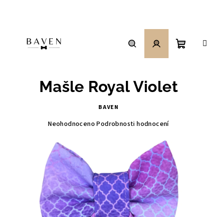
Přejít
na
obsah
Nákupní
Hledat
Přihlášení
Mašle Royal Violet
košík
BAVEN
Průměrné
Neohodnoceno
Podrobnosti hodnocení
hodnocení
produktu
je
0,0
z
5
hvězdiček.