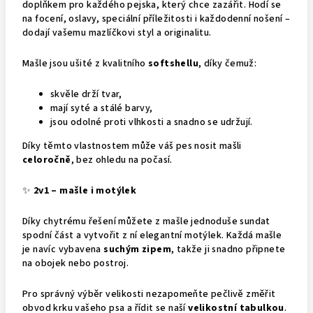
doplňkem pro každého pejska, který chce zazářit. Hodí se
na focení, oslavy, speciální příležitosti i každodenní nošení –
dodají vašemu mazlíčkovi styl a originalitu.
Mašle jsou ušité z kvalitního
softshellu
, díky čemuž:
skvěle drží tvar,
mají syté a stálé barvy,
jsou odolné proti vlhkosti a snadno se udržují.
Díky těmto vlastnostem může váš pes nosit mašli
celoročně
, bez ohledu na počasí.
✨
2v1 – mašle i motýlek
Díky chytrému řešení můžete z mašle jednoduše sundat
spodní část a vytvořit z ní elegantní motýlek. Každá mašle
je navíc vybavena
suchým zipem
, takže ji snadno připnete
na obojek nebo postroj.
Pro správný výběr velikosti nezapomeňte pečlivě změřit
obvod krku vašeho psa a řídit se naší
velikostní tabulkou
.