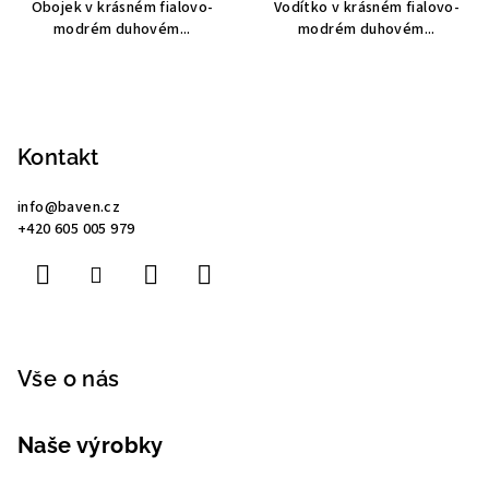
Obojek v krásném fialovo-
Vodítko v krásném fialovo-
modrém duhovém...
modrém duhovém...
Z
á
p
Kontakt
a
info
@
baven.cz
t
+420 605 005 979
í
Vše o nás
Naše výrobky