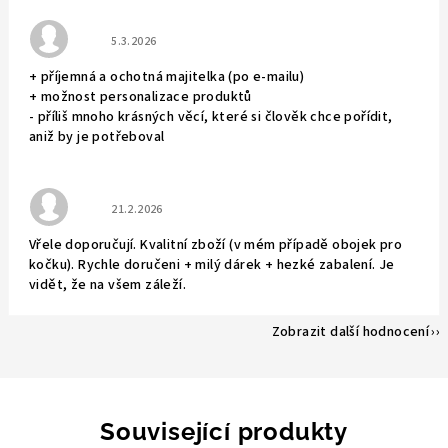
Hodnocení obchodu je 5 z 5 hvězdiček.
5.3.2026
+ příjemná a ochotná majitelka (po e-mailu)
+ možnost personalizace produktů
- příliš mnoho krásných věcí, které si člověk chce pořídit,
aniž by je potřeboval
Hodnocení obchodu je 5 z 5 hvězdiček.
21.2.2026
Vřele doporučují. Kvalitní zboží (v mém případě obojek pro
kočku). Rychle doručeni + milý dárek + hezké zabalení. Je
vidět, že na všem záleží.
Zobrazit další hodnocení
Související produkty