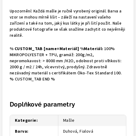
Upozornění: Každá mašle je ručně vyrobený originál. Barva a
vzor se mohou mírně lišit – záleží na nastavení vašeho
zařízení a také na tom, jaký kus látky je při šití použit. Naše
produktové fotografie se však snažíme zachytit co nejvěrněji
realitě.
% CUSTOM_TAB [name=Materiál] %Materiál:
100%
MIKROPOLYESTER + TPU, gramáž: 200g/m2,
nepromokavost: > 8000 mm /H2O, odolnost proti vlhkosti:
2000 g / m2 / 24h, vícevrstvý, prodyšný. Zdravotně
nezávadný materiál s certifikátem Öko-Tex Standard 100.
% CUSTOM_TAB END %
Doplňkové parametry
Kategorie
:
Mašle
Barva
:
Duhová, Fialová