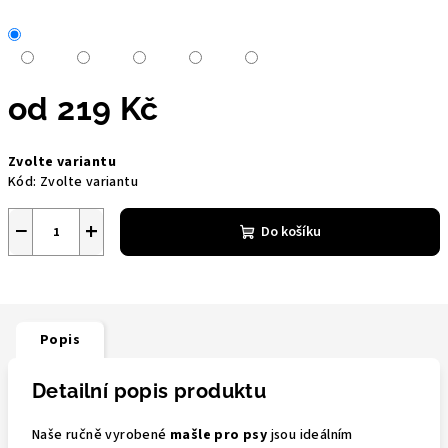
od
219 Kč
Měrná
Zvolte variantu
cena:
Kód:
Zvolte variantu
−
+
Do košíku
Popis
Detailní popis produktu
Naše ručně vyrobené
mašle pro psy
jsou ideálním