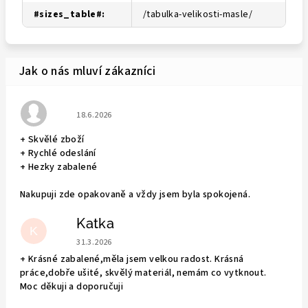
#sizes_table#
:
/tabulka-velikosti-masle/
Hodnocení obchodu je 5 z 5 hvězdiček.
18.6.2026
+ Skvělé zboží
+ Rychlé odeslání
+ Hezky zabalené
Nakupuji zde opakovaně a vždy jsem byla spokojená.
Katka
K
Hodnocení obchodu je 5 z 5 hvězdiček.
31.3.2026
+ Krásné zabalené,měla jsem velkou radost. Krásná
práce,dobře ušité, skvělý materiál, nemám co vytknout.
Moc děkuji a doporučuji