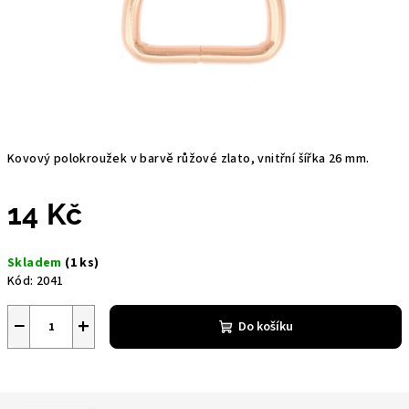
Kovový polokroužek v barvě růžové zlato, vnitřní šířka 26 mm.
14 Kč
Měrná
Skladem
(1 ks)
cena:
Kód:
2041
−
+
Do košíku