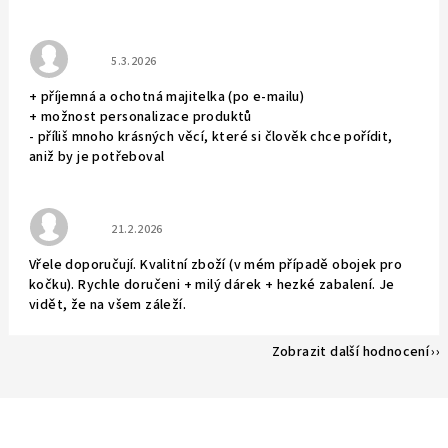
Hodnocení obchodu je 5 z 5 hvězdiček.
5.3.2026
+ příjemná a ochotná majitelka (po e-mailu)
+ možnost personalizace produktů
- příliš mnoho krásných věcí, které si člověk chce pořídit,
aniž by je potřeboval
Hodnocení obchodu je 5 z 5 hvězdiček.
21.2.2026
Vřele doporučují. Kvalitní zboží (v mém případě obojek pro
kočku). Rychle doručeni + milý dárek + hezké zabalení. Je
vidět, že na všem záleží.
Zobrazit další hodnocení
Z