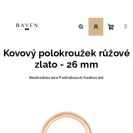
Přejít
na
obsah
Nákupní
Hledat
Přihlášení
Kovový polokroužek růžové
košík
zlato - 26 mm
Průměrné
Neohodnoceno
Podrobnosti hodnocení
hodnocení
produktu
je
0,0
z
5
hvězdiček.