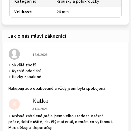
Kategorie
:
Kroužky a polokroužky
Velikost
:
26 mm
Hodnocení obchodu je 5 z 5 hvězdiček.
18.6.2026
+ Skvělé zboží
+ Rychlé odeslání
+ Hezky zabalené
Nakupuji zde opakovaně a vždy jsem byla spokojená.
Katka
K
Hodnocení obchodu je 5 z 5 hvězdiček.
31.3.2026
+ Krásné zabalené,měla jsem velkou radost. Krásná
práce,dobře ušité, skvělý materiál, nemám co vytknout.
Moc děkuji a doporučuji