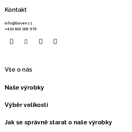
á
p
Kontakt
a
info
@
baven.cz
t
+420 605 005 979
í
Vše o nás
Naše výrobky
Výběr velikostí
Jak se správně starat o naše výrobky