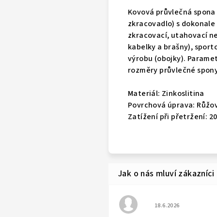
Kovová průvlečná spona 
zkracovadlo) s dokonale 
zkracovací, utahovací ne
kabelky a brašny), sport
výrobu (obojky). Paramet
rozměry průvlečné spony
Materiál:
Zinkoslitina
Povrchová úprava:
Růžov
Zatížení při přetržení: 2
Hodnocení obchodu j
18.6.2026