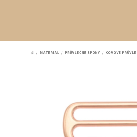
Přejít
na
obsah
/
MATERIÁL
/
PRŮVLEČNÉ SPONY
/
KOVOVÉ PRŮVLE
DOMŮ