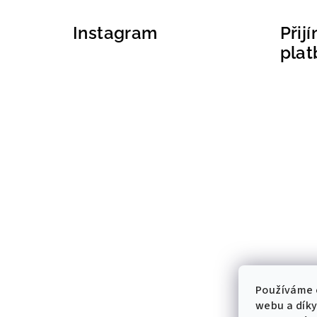
Instagram
Přij
plat
Používáme 
webu a díky