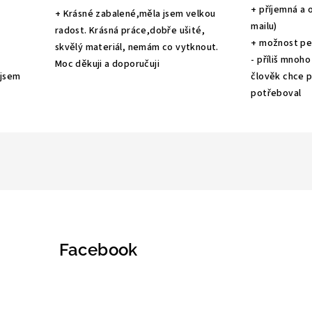
+ příjemná a 
+ Krásné zabalené,měla jsem velkou
mailu)
radost. Krásná práce,dobře ušité,
+ možnost pe
skvělý materiál, nemám co vytknout.
- příliš mnoho
Moc děkuji a doporučuji
 jsem
člověk chce po
potřeboval
Facebook