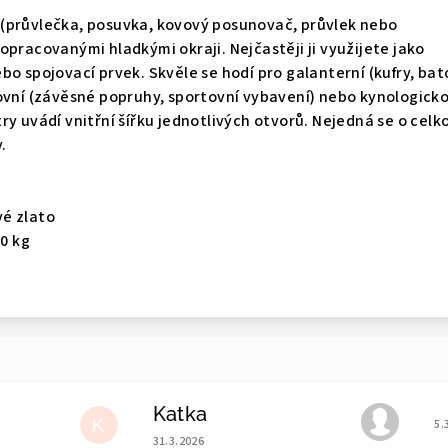
(průvlečka, posuvka, kovový posunovač, průvlek nebo
opracovanými hladkými okraji. Nejčastěji ji využijete jako
bo spojovací prvek. Skvěle se hodí pro galanterní (kufry, bat
ovní (závěsné popruhy, sportovní vybavení) nebo kynologick
ry uvádí vnitřní šířku jednotlivých otvorů. Nejedná se o celk
.
é zlato
00
kg
Katka
e 5 z 5 hvězdiček.
Ho
K
5.
Hodnocení obchodu je 5 z 5 hvězdiček.
31.3.2026