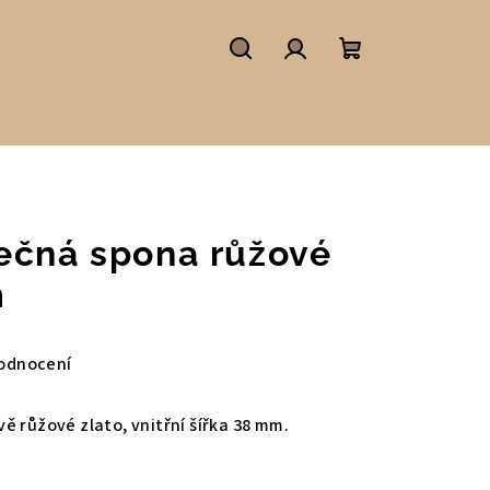
Hledat
Přihlášení
Nákupní
košík
ečná spona růžové
m
odnocení
ě růžové zlato, vnitřní šířka 38 mm.