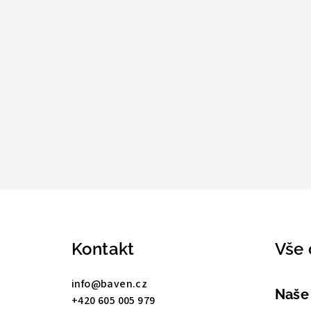
Z
á
Kontakt
Vše 
p
a
info
@
baven.cz
Naše
+420 605 005 979
t