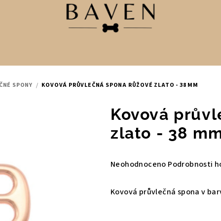
ČNÉ SPONY
/
KOVOVÁ PRŮVLEČNÁ SPONA RŮŽOVÉ ZLATO - 38 MM
Kovová průvl
zlato - 38 m
Průměrné
Neohodnoceno
Podrobnosti h
hodnocení
produktu
Kovová průvlečná spona v barv
je
0,0