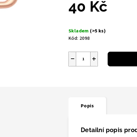
z
40 Kč
5
hvězdiček.
Měrná
cena:
Skladem
(>5 ks)
Kód:
2098
−
+
Popis
Detailní popis pro