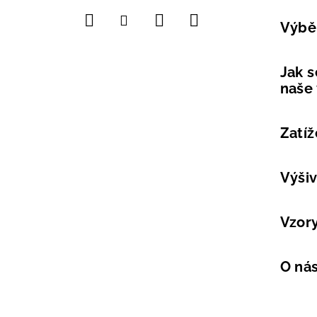
í
Výběr
Jak s
naše
Zatíž
Výši
Vzor
O ná