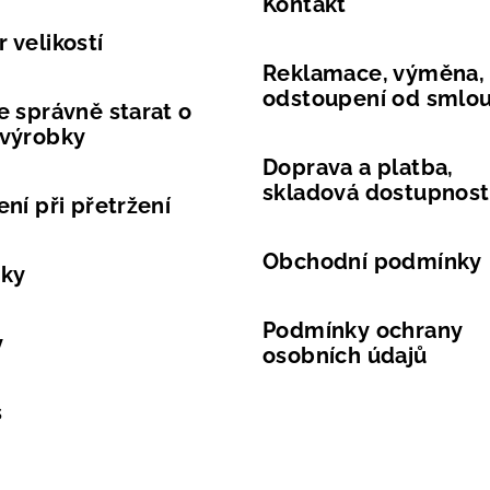
Kontakt
 velikostí
Reklamace, výměna,
odstoupení od smlo
e správně starat o
 výrobky
Doprava a platba,
skladová dostupnost
ení při přetržení
Obchodní podmínky
vky
Podmínky ochrany
y
osobních údajů
s