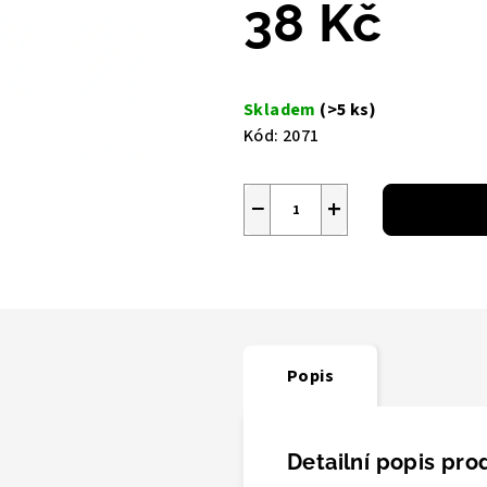
z
38 Kč
5
hvězdiček.
Měrná
cena:
Skladem
(>5 ks)
Kód:
2071
−
+
Popis
Detailní popis pro