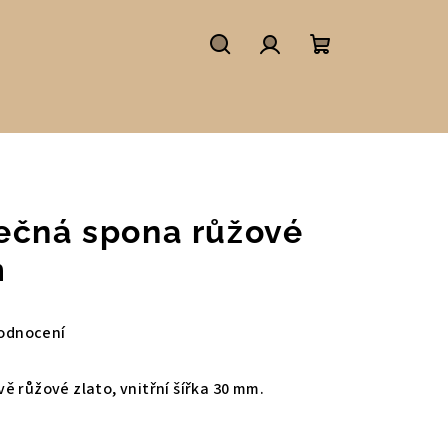
Hledat
Přihlášení
Nákupní
košík
ečná spona růžové
m
odnocení
ě růžové zlato, vnitřní šířka 30 mm.