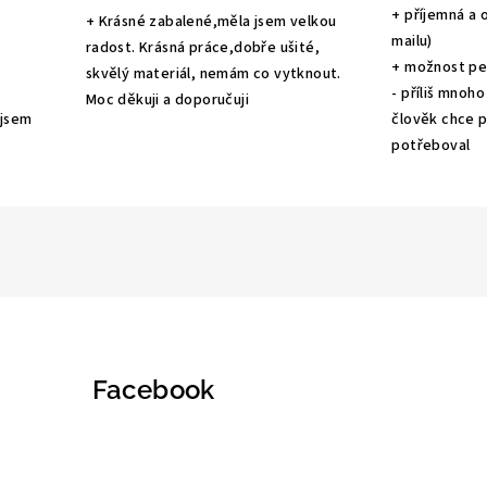
+ příjemná a 
+ Krásné zabalené,měla jsem velkou
mailu)
radost. Krásná práce,dobře ušité,
+ možnost pe
skvělý materiál, nemám co vytknout.
- příliš mnoho
Moc děkuji a doporučuji
 jsem
člověk chce po
potřeboval
Facebook