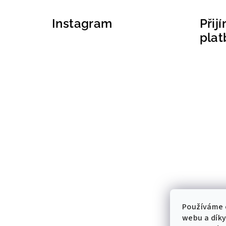
Instagram
Přij
plat
Používáme 
webu a díky