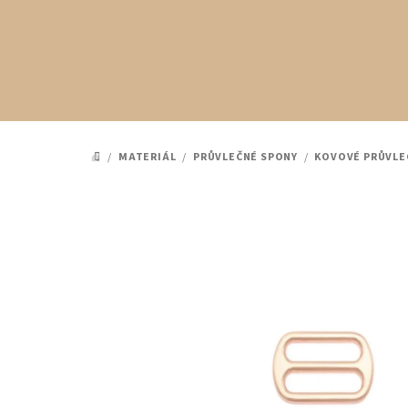
Přejít
na
obsah
/
MATERIÁL
/
PRŮVLEČNÉ SPONY
/
KOVOVÉ PRŮVLE
DOMŮ