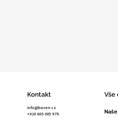
Z
á
Kontakt
Vše 
p
a
info
@
baven.cz
Naše
+420 605 005 979
t