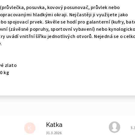
(průvlečka, posuvka, kovový posunovač, průvlek nebo
opracovanými hladkými okraji. Nejčastěji ji využijete jako
bo spojovací prvek. Skvěle se hodí pro galanterní (kufry, bat
ovní (závěsné popruhy, sportovní vybavení) nebo kynologick
ry uvádí vnitřní šířku jednotlivých otvorů. Nejedná se o celk
.
é zlato
10
kg
Katka
e 5 z 5 hvězdiček.
Ho
K
5.
Hodnocení obchodu je 5 z 5 hvězdiček.
31.3.2026