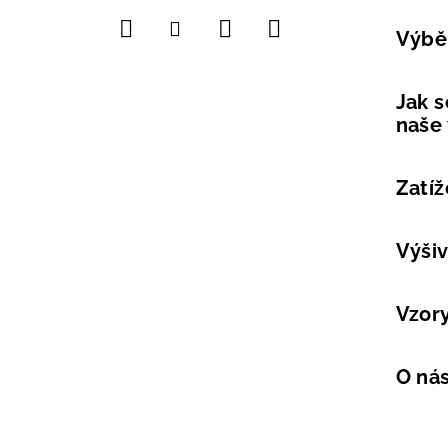
í
Výběr
Jak s
naše
Zatíž
Výši
Vzor
O ná