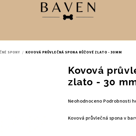
ČNÉ SPONY
/
KOVOVÁ PRŮVLEČNÁ SPONA RŮŽOVÉ ZLATO - 30 MM
Kovová průvl
zlato - 30 m
Průměrné
Neohodnoceno
Podrobnosti h
hodnocení
produktu
Kovová průvlečná spona v barv
je
0,0