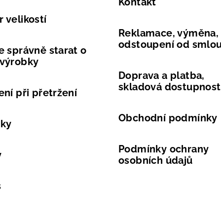
Kontakt
 velikostí
Reklamace, výměna,
odstoupení od smlo
e správně starat o
 výrobky
Doprava a platba,
skladová dostupnost
ení při přetržení
Obchodní podmínky
vky
Podmínky ochrany
y
osobních údajů
s