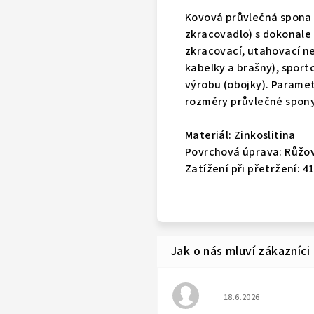
Kovová průvlečná spona 
zkracovadlo) s dokonale 
zkracovací, utahovací ne
kabelky a brašny), sport
výrobu (obojky). Paramet
rozměry průvlečné spony
Materiál:
Zinkoslitina
Povrchová úprava:
Růžov
Zatížení při přetržení: 4
Hodnocení obchodu j
18.6.2026